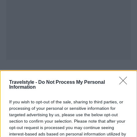
Τα στοιχεία που ανησυχούν τους ειδικούς
Travelstyle -
Do Not Process My Personal
Information
Σύμφωνα με μελέτη του 2023 από το Πανεπιστήμιο
του Reading στο Ηνωμένο Βασίλειο, οι αναταράξεις
If you wish to opt-out of the sale, sharing to third parties, or
καθαρού αέρα έχουν αυξηθεί παγκοσμίως τις
processing of your personal or sensitive information for
targeted advertising by us, please use the below opt-out
τελευταίες δεκαετίες.
section to confirm your selection. Please note that after your
opt-out request is processed you may continue seeing
interest-based ads based on personal information utilized by
Αναλυτικά, μεταξύ 1979 και 2020: