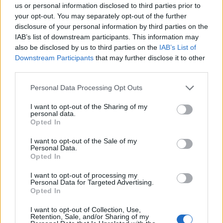
us or personal information disclosed to third parties prior to
your opt-out. You may separately opt-out of the further
οι έντονες αναταράξεις πάνω από τον Βόρειο
disclosure of your personal information by third parties on the
IAB’s list of downstream participants. This information may
Ατλαντικό αυξήθηκαν κατά 55%
also be disclosed by us to third parties on the
IAB’s List of
Downstream Participants
that may further disclose it to other
οι μέτριες κατά 37%
third parties.
και οι ήπιες κατά 17%
Please note that this website/app uses one or more Google
Personal Data Processing Opt Outs
services and may gather and store information including but
not limited to your visit or usage behaviour. You may click to
I want to opt-out of the Sharing of my
Ο Βόρειος Ατλαντικός αποτελεί έναν από τους πιο
personal data.
grant or deny consent to Google and its third-party tags to
Opted In
πολυσύχναστους εναέριους διαδρόμους στον
use your data for below specified purposes in below Google
consent section.
κόσμο, γεγονός που καθιστά τα ευρήματα ιδιαίτερα
I want to opt-out of the Sale of my
Personal Data.
σημαντικά για την παγκόσμια αεροπλοΐα.
Opted In
I want to opt-out of processing my
Personal Data for Targeted Advertising.
Όπως σημειώνει ο καθηγητής Paul Williams,
Opted In
επιστήμονας ατμόσφαιρας και συνυπογράφων της
I want to opt-out of Collection, Use,
μελέτης: «
Μετά από μια δεκαετία ερευνών που
Retention, Sale, and/or Sharing of my