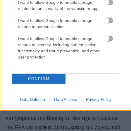
I want to allow Google to enable storage
related to functionality of the website or app.
Παράλληλα, η εταιρεία θα αποδεσμεύσει 1,1
δισεκατομμύρια δολάρια, εκ των οποίων 444,5
I want to allow Google to enable storage
related to personalization.
εκατομμύρια θα διατεθούν για την αποζημίωση των
συγγενών των θυμάτων. Θα καταβάλει πρόστιμο
I want to allow Google to enable storage
related to security, including authentication
ύψους 244 εκατομμυρίων και θα επενδύσει 455
functionality and fraud prevention, and other
εκατομμύρια στην ενίσχυση των εσωτερικών
user protection.
προγραμμάτων ασφαλείας, ποιότητας και
συμμόρφωσης με τους κανονισμούς.
CONFIRM
Η υπόθεση αφορούσε τα δυστυχήματα της Lion Air
Data Deletion
Data Access
Privacy Policy
τον Οκτώβριο του 2018 και της Ethiopian Airlines
τον Μάρτιο του 2019. Η κυβέρνηση των ΗΠΑ
κατηγορούσε την Boeing ότι δεν είχε ενημερώσει
την FAA για τεχνικές λεπτομέρειες του λογισμικού