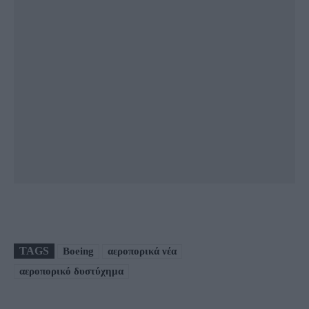
TAGS
Boeing
αεροπορικά νέα
αεροπορικό δυστύχημα