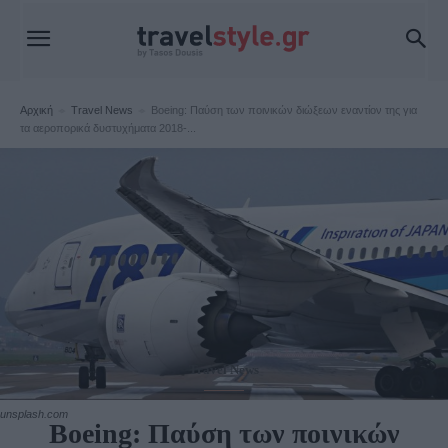
Αρχική
Travel News
Boeing: Παύση των ποινικών διώξεων εναντίον της για
τα αεροπορικά δυστυχήματα 2018-...
Travel News
unsplash.com
Boeing: Παύση των ποινικών