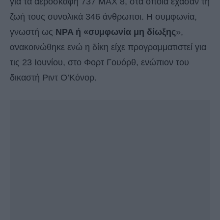
για τα αεροσκάφη 737 MAX 8, στα οποία έχασαν τη
ζωή τους συνολικά 346 άνθρωποι. Η συμφωνία,
γνωστή ως
NPA ή «συμφωνία μη δίωξης
»,
ανακοινώθηκε ενώ η δίκη είχε προγραμματιστεί για
τις 23 Ιουνίου, στο Φορτ Γουόρθ, ενώπιον του
δικαστή Ριντ Ο’Κόνορ.