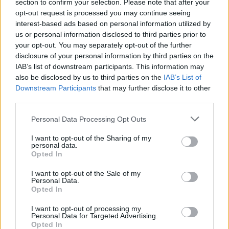
section to confirm your selection. Please note that after your
opt-out request is processed you may continue seeing
interest-based ads based on personal information utilized by
us or personal information disclosed to third parties prior to
your opt-out. You may separately opt-out of the further
disclosure of your personal information by third parties on the
IAB’s list of downstream participants. This information may
also be disclosed by us to third parties on the
IAB’s List of
Downstream Participants
that may further disclose it to other
third parties.
Please note that this website/app uses one or more Google
Personal Data Processing Opt Outs
services and may gather and store information including but
not limited to your visit or usage behaviour. You may click to
I want to opt-out of the Sharing of my
personal data.
grant or deny consent to Google and its third-party tags to
Opted In
use your data for below specified purposes in below Google
consent section.
I want to opt-out of the Sale of my
Personal Data.
Opted In
Σύμφωνα με τη συμφωνία, η Boeing παραδέχεται
I want to opt-out of processing my
ότι επιδίωξε «να παρακωλύσει και να εμποδίσει» το
Personal Data for Targeted Advertising.
Opted In