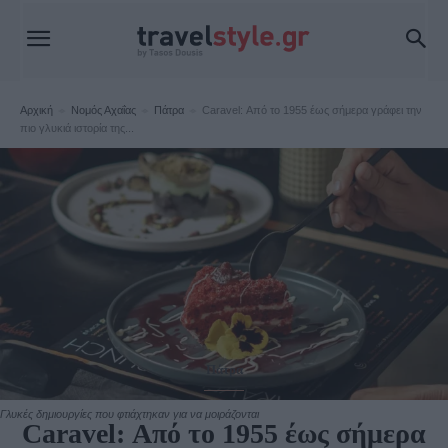
Αρχική
Νομός Αχαΐας
Πάτρα
Caravel: Από το 1955 έως σήμερα γράφει την
πιο γλυκιά ιστορία της...
Πάτρα
Γλυκές δημιουργίες που φτιάχτηκαν για να μοιράζονται
Caravel: Από το 1955 έως σήμερα