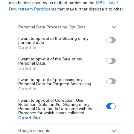
also be disclosed by us to third parties on the
IAB’s List of
Downstream Participants
that may further disclose it to other
third parties.
Please note that this website/app uses one or more Google
Personal Data Processing Opt Outs
services and may gather and store information including but
not limited to your visit or usage behaviour. You may click to
I want to opt-out of the Sharing of my
personal data.
grant or deny consent to Google and its third-party tags to
Σε μια εποχή ταχύτητας και «ευκολίας»,
Opted In
use your data for below specified purposes in below Google
το
Caravel
συνεχίζει να υπενθυμίζει τη σημασία της
consent section.
I want to opt-out of the Sale of my
Personal Data.
ποιότητας, της φροντίδας και της αυθεντικής
Opted In
γεύσης. Γιατί τελικά, τα πιο ωραία πράγματα δεν
I want to opt-out of processing my
Personal Data for Targeted Advertising.
είναι αυτά που εντυπωσιάζουν στιγμιαία,
Opted In
αλλά
εκείνα που επιστρέφουν στην μνήμη κάθε
I want to opt-out of Collection, Use,
φορά που ανοίγει ένα κουτί με γλυκά!
Retention, Sale, and/or Sharing of my
Personal Data that Is Unrelated with the
Purposes for which it was collected.
Opted Out
Google consents