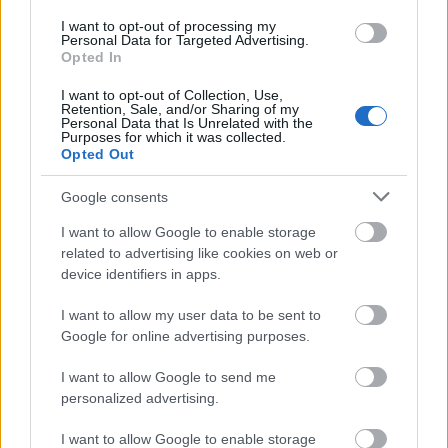
Τα
Castria Studios
διαθέτουν
5 studio-
I want to opt-out of processing my
διαμερίσματα
που ξεχωρίζουν για τη διακριτική
Personal Data for Targeted Advertising.
Opted In
πολυτέλειά τους. Η προσεγμένη αισθητική των
I want to opt-out of Collection, Use,
διαμερισμάτων καθώς και ο υπέροχος, κατάφυτος
Retention, Sale, and/or Sharing of my
Personal Data that Is Unrelated with the
εξωτερικός χώρος του συγκροτήματος και η
Purposes for which it was collected.
Opted Out
βιολογική φάρμα
του εναρμονίζονται πλήρως με
το φυσικό τοπίο. Καθένα από τα διαμερίσματα έχει
Google consents
το δικό του προσωπικό στυλ και χαρακτήρα, με
I want to allow Google to enable storage
related to advertising like cookies on web or
διαφορετικές αποχρώσεις, παραδοσιακή
device identifiers in apps.
διακόσμηση με χειροποίητα έπιπλα και αντίκες
I want to allow my user data to be sent to
καθώς και πλήρη εξοπλισμό σε κουζίνα και μπάνιο,
Google for online advertising purposes.
για μία άνετη και ευχάριστη διαμονή.
I want to allow Google to send me
personalized advertising.
I want to allow Google to enable storage