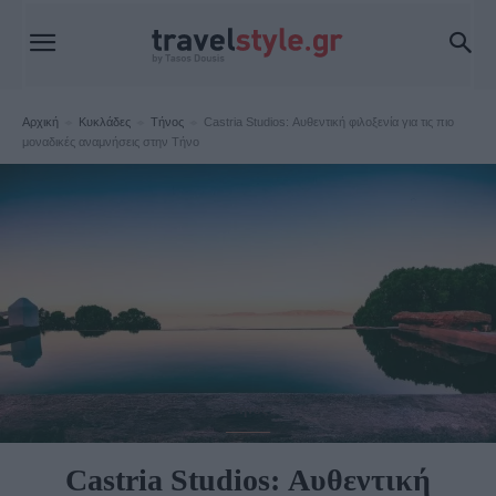
Αρχική
Κυκλάδες
Τήνος
Castria Studios: Αυθεντική φιλοξενία για τις πιο
μοναδικές αναμνήσεις στην Τήνο
Τήνος
Castria Studios: Αυθεντική