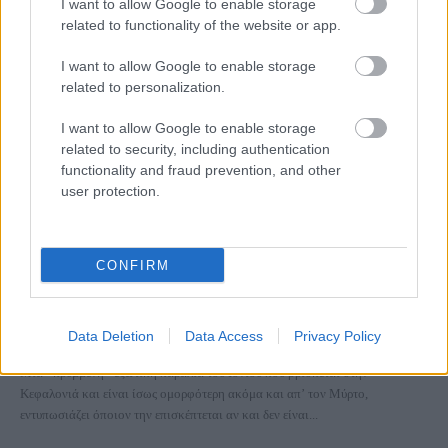
I want to allow Google to enable storage
related to functionality of the website or app.
I want to allow Google to enable storage
related to personalization.
I want to allow Google to enable storage
related to security, including authentication
functionality and fraud prevention, and other
user protection.
Η «κρυμμένη» εξωτική παραλία της
Κεφαλονιάς που είναι άγνωστη στους
CONFIRM
περισσότερους αλλά είναι από τις ομορφότερες
του νησιού!
Data Deletion
Data Access
Privacy Policy
1 Ιουλίου 2021, 16:29
Μια «κρυμμένη» εξωτική παραλία του Ιονίου που βρίσκεται στην
Κεφαλονιά και είναι ίσως ομορφότερη ακόμα και απ’ τον Μύρτο,
εντυπωσιάζει όποιον την επισκέπτεται αν και δεν είναι...