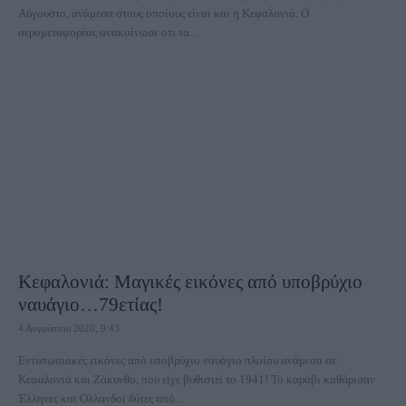
Αύγουστο, ανάμεσα στους οποίους είναι και η Κεφαλονιά. Ο
αερομεταφορέας ανακοίνωσε οτι τα...
Κεφαλονιά: Μαγικές εικόνες από υποβρύχιο
ναυάγιο…79ετίας!
4 Αυγούστου 2020, 9:43
Εντυπωσιακές εικόνες από υποβρύχιο ναυάγιο πλοίου ανάμεσα σε
Κεφαλονιά και Ζάκυνθο, που είχε βυθιστεί το 1941! Το καράβι καθάρισαν
Έλληνες και Ολλανδοί δύτες από...