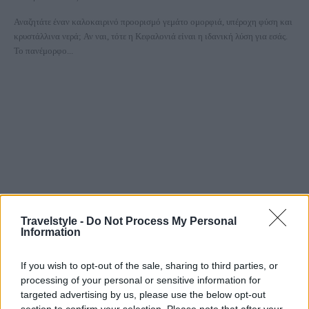
Αναζητάτε έναν καλοκαιρινό προορισμό γεμάτο ομορφιά, υπέροχη φύση και
κρυστάλλινα νερά; Αν ναι, τότε η Κεφαλονιά είναι η ιδανική λύση για εσάς.
Το πανέμορφο...
Travelstyle -
Do Not Process My Personal
Information
1+1 παραλίες στην Κεφαλονιά με καταγάλανα
νερά που οι περισσότεροι δεν τις γνωρίζουν
If you wish to opt-out of the sale, sharing to third parties, or
9 Αυγούστου 2021, 12:44
processing of your personal or sensitive information for
targeted advertising by us, please use the below opt-out
Η Κεφαλονιά είναι ένας αληθινός παράδεισος. Εκτός από όλες τις άλλες