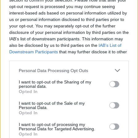
section to confirm your selection. Please note that after your
ομορφιές, φημίζεται για τις παραλίες της με τα μαγευτικά νερά του Ιονίου και
opt-out request is processed you may continue seeing
τις όμορφες...
interest-based ads based on personal information utilized by
us or personal information disclosed to third parties prior to
your opt-out. You may separately opt-out of the further
disclosure of your personal information by third parties on the
IAB’s list of downstream participants. This information may
also be disclosed by us to third parties on the
IAB’s List of
- Advertisement -
Downstream Participants
that may further disclose it to other
third parties.
Please note that this website/app uses one or more Google
Personal Data Processing Opt Outs
services and may gather and store information including but
not limited to your visit or usage behaviour. You may click to
I want to opt-out of the Sharing of my
personal data.
grant or deny consent to Google and its third-party tags to
Opted In
use your data for below specified purposes in below Google
consent section.
I want to opt-out of the Sale of my
Personal Data.
Opted In
I want to opt-out of processing my
Personal Data for Targeted Advertising.
Opted In