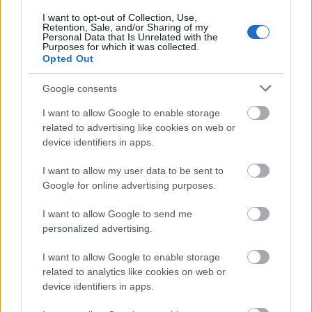
I want to opt-out of Collection, Use,
Retention, Sale, and/or Sharing of my
Personal Data that Is Unrelated with the
Purposes for which it was collected.
Opted Out
Google consents
I want to allow Google to enable storage
related to advertising like cookies on web or
device identifiers in apps.
Ξι: Η «πορτοκαλί» παραλία στην οποία θα
I want to allow my user data to be sent to
κάνετε φυσικό και δωρεάν σπα και θα δείτε ένα
Google for online advertising purposes.
από τα ομορφότερα ηλιοβασιλέματα που έχετε
δει ποτέ!
I want to allow Google to send me
personalized advertising.
15 Ιουλίου 2021, 10:25
Από τις πιο ξεχωριστές παραλίες της Ελλάδας, η παραλία Ξι βρίσκεται στην
I want to allow Google to enable storage
περιοχή της Παλλικής, νότια του Ληξουρίου στην Κεφαλονιά. Ονομάστηκε
related to analytics like cookies on web or
έτσι από το γράμμα...
device identifiers in apps.