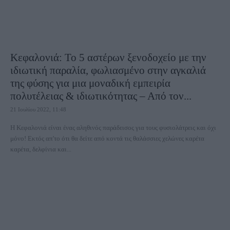
Κεφαλονιά: Το 5 αστέρων ξενοδοχείο με την
ιδιωτική παραλία, φωλιασμένο στην αγκαλιά
της φύσης για μια μοναδική εμπειρία
πολυτέλειας & ιδιωτικότητας – Από τον...
21 Ιουλίου 2022, 11:48
Η Κεφαλονιά είναι ένας αληθινός παράδεισος για τους φυσιολάτρεις και όχι
μόνο! Εκτός απ'το ότι θα δείτε από κοντά τις θαλάσσιες χελώνες καρέτα
καρέτα, δελφίνια και...