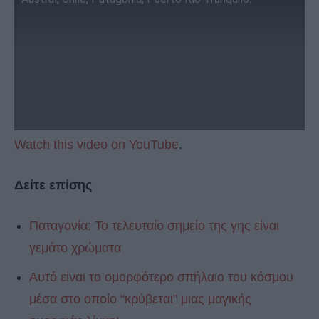
Watch this video on YouTube
.
Δείτε επίσης
Παταγονία: Το τελευταίο σημείο της γης είναι
γεμάτο χρώματα
Αυτό είναι το ομορφότερο σπήλαιο του κόσμου
μέσα στο οποίο “κρύβεται” μιας μαγικής