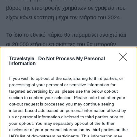
βάρος της επιστροφής χρημάτων σε γραφεία που
είχαν κάνει κράτηση μέχρι τον Μάρτιο του 2024.
Το ίδιο το εθνικό πάρκο θα παραμείνει ανοιχτό και
οι 20.000 ετήσιοι επισκέπτες του θα μπορούν
ακόμα να δουν τον παγετώνα με βάρκα. Για τη
Travelstyle -
Do Not Process My Personal
Miranda, ωστόσο, το τέλος των εξερευνητών
Information
πεζοπορίας είναι προσωπικά οδυνηρό.
If you wish to opt-out of the sale, sharing to third parties, or
processing of your personal or sensitive information for
targeted advertising by us, please use the below opt-out
section to confirm your selection. Please note that after your
opt-out request is processed you may continue seeing
interest-based ads based on personal information utilized by
us or personal information disclosed to third parties prior to
your opt-out. You may separately opt-out of the further
disclosure of your personal information by third parties on the
IAB’s list of downstream participants. This information may