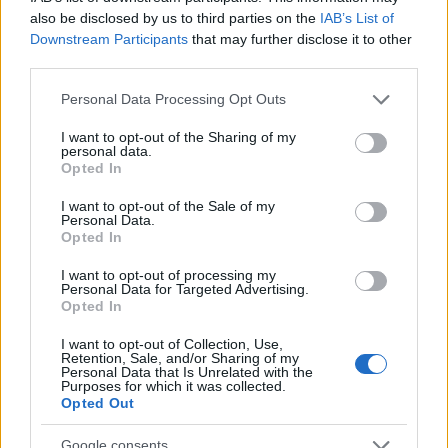
also be disclosed by us to third parties on the
IAB’s List of
Downstream Participants
that may further disclose it to other
third parties.
Please note that this website/app uses one or more Google
Personal Data Processing Opt Outs
services and may gather and store information including but
not limited to your visit or usage behaviour. You may click to
I want to opt-out of the Sharing of my
personal data.
grant or deny consent to Google and its third-party tags to
Opted In
use your data for below specified purposes in below Google
consent section.
I want to opt-out of the Sale of my
Personal Data.
Opted In
I want to opt-out of processing my
Personal Data for Targeted Advertising.
Opted In
I want to opt-out of Collection, Use,
Retention, Sale, and/or Sharing of my
Personal Data that Is Unrelated with the
Purposes for which it was collected.
Opted Out
Google consents