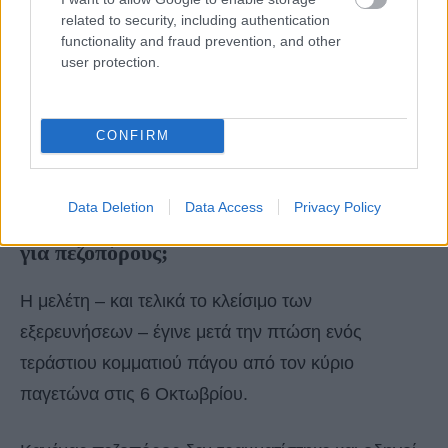
related to security, including authentication
functionality and fraud prevention, and other
user protection.
CONFIRM
Data Deletion
Data Access
Privacy Policy
Γιατί το Exploradores της Χιλής έκλεισε
για πεζοπόρους;
Η μελέτη – και τελικά το κλείσιμο των
εξερευνήσεων – έγινε μετά την πτώση ενός
τεράστιου κομματιού πάγου από τον κύριο
παγετώνα στις 6 Οκτωβρίου.