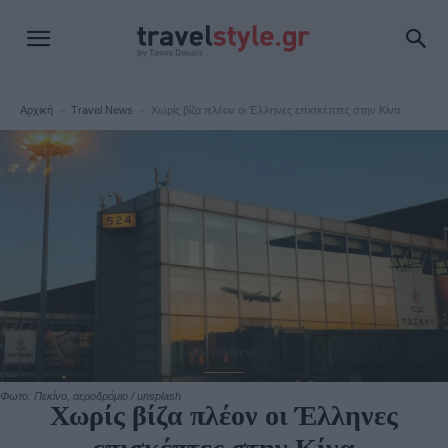
Αρχική
Travel News
Χωρίς βίζα πλέον οι Έλληνες επισκέπτες στην Κίνα
Travel News
Φωτο: Πεκίνο, αεροδρόμιο / unsplash
Χωρίς βίζα πλέον οι Έλληνες