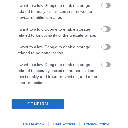
I want to allow Google to enable storage
related to analytics like cookies on web or
device identifiers in apps.
I want to allow Google to enable storage
related to functionality of the website or app.
I want to allow Google to enable storage
Ο Γουάνγκ Γι, που είναι και μέλος του πανίσχυρου
related to personalization.
Πολιτικού Γραφείου του ΚΚ Κίνας, τόνισε στον κ.
I want to allow Google to enable storage
Γεραπετρίτη, για τις σχέσεις των δύο χωρών:
related to security, including authentication
functionality and fraud prevention, and other
«Εκπροσωπούμε αρχαίους πολιτισμούς με ιστορία
user protection.
αιώνων. Οι αρχαίοι πολιτισμοί έχουν μία
μακροχρόνια θεώρηση της ιστορίας και αυτό είναι
CONFIRM
καλό στις μακροχρόνιες μεταξύ τους σχέσεις».
Data Deletion
Data Access
Privacy Policy