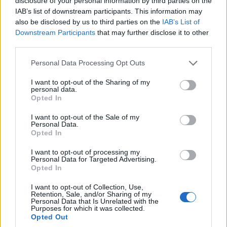
disclosure of your personal information by third parties on the
IAB’s list of downstream participants. This information may
also be disclosed by us to third parties on the
IAB’s List of
Downstream Participants
that may further disclose it to other
third parties.
Please note that this website/app uses one or more Google
Personal Data Processing Opt Outs
The First Roma Musica, Ρώμη,
services and may gather and store information including but
not limited to your visit or usage behaviour. You may click to
I want to opt-out of the Sharing of my
Ιταλία
personal data.
grant or deny consent to Google and its third-party tags to
Opted In
use your data for below specified purposes in below Google
Μόλις 10 λεπτά από τα “Ισπανικά Σκαλιά” στην
consent section.
I want to opt-out of the Sale of my
Personal Data.
πολυτελή συνοικία Prati της Ρώμης, το The First
Opted In
Roma Musica είναι ένα project για ένα ξενοδοχείο
I want to opt-out of processing my
Personal Data for Targeted Advertising.
με καταπραϋντικά ουδέτερα, ανοιχτόχρωμα ξύλα
Opted In
και καθαρές, μοντέρνες γραμμές.
I want to opt-out of Collection, Use,
Ανοίγοντας φέτος την άνοιξη, το ολοκαίνουργιο
Retention, Sale, and/or Sharing of my
Personal Data that Is Unrelated with the
κατάλυμα προσφέρει στους επισκέπτες του ένα
Purposes for which it was collected.
Opted Out
χαλαρωτικό καταφύγιο από τη φασαρία της Αιώνιας