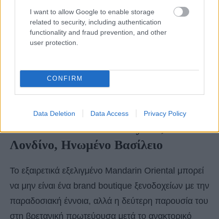
I want to allow Google to enable storage
related to security, including authentication
functionality and fraud prevention, and other
user protection.
CONFIRM
Data Deletion
Data Access
Privacy Policy
Mandarin Oriental Mayfair,
Λονδίνο, Ηνωμένο Βασίλειο
Το εξαιρετικά εξελιγμένο Mandarin Oriental μπορεί
να μην είναι ένα brand boutique ξενοδοχείων με την
παραδοσιακή έννοια, αλλά η δεύτερη παρουσία του
στη βρετανική πρωτεύουσα μετά το ανακτορικό