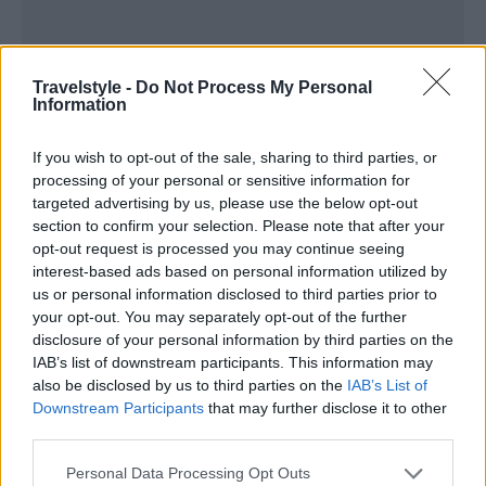
Travelstyle -
Do Not Process My Personal
Information
If you wish to opt-out of the sale, sharing to third parties, or
Το αρχικό point to point δίκτυο της Cycladic συνδέει
processing of your personal or sensitive information for
targeted advertising by us, please use the below opt-out
απευθείας Σαντορίνη, Πάρο, Μύκονο, Σύρο, Κρήτη
section to confirm your selection. Please note that after your
(Χανιά και Ηράκλειο) και Ρόδο με πτήσεις διάρκειας
opt-out request is processed you may continue seeing
interest-based ads based on personal information utilized by
από 20’ έως 1 ώρα και 20’ (αναλόγως
us or personal information disclosed to third parties prior to
προορισμού), ενώ από το καλοκαίρι στους
your opt-out. You may separately opt-out of the further
προορισμούς θα προστεθεί και η Μήλος. Οι
disclosure of your personal information by third parties on the
IAB’s list of downstream participants. This information may
πτήσεις θα πραγματοποιούνται και τους
also be disclosed by us to third parties on the
IAB’s List of
χειμερινούς μήνες. Ο Operator του Cycladic Project
Downstream Participants
that may further disclose it to other
third parties.
είναι η Ifly S.A., η μεγαλύτερη Ελληνική εταιρεία
Please note that this website/app uses one or more Google
Personal Data Processing Opt Outs
διαχείρισης ιδιωτικών αεροσκαφών και