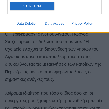
Caravan 208BEX, τα οποία πετούν σε χαμηλότερα
CONFIRM
υψόμετρα από τα συνήθη και διαθέτουν μεγάλα
παράθυρα.
Data Deletion
Data Access
Privacy Policy
Ο Περιφερειάρχης Νοτίου Αιγαίου, Γιώργος
Χατζημάρκος, σε δήλωση του σημείωσε: “Η
Cycladic ενισχύει τη διασύνδεση των νησιών του
Αιγαίου με άμεσο και αποτελεσματικό τρόπο,
διευκολύνοντας τις μετακινήσεις των κατοίκων της
Περιφέρειάς μας και προσφέροντας λύσεις σε
σημαντικές ανάγκες τους.
Χαίρομαι ιδιαίτερα που τόσο ο ίδιος όσο και οι
συνεργάτες μου ζήσαμε αυτή τη μοναδική εμπειρία
και μπορώ να διαβεβαιώσω τη χρησιμότητα και τη