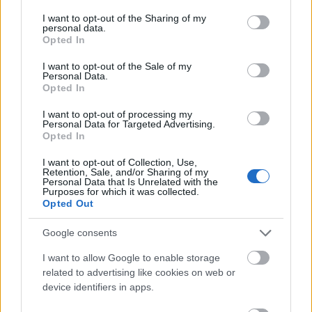
services and may gather and store information including but
ελικοπτέρων.
not limited to your visit or usage behaviour. You may click to
I want to opt-out of the Sharing of my
personal data.
grant or deny consent to Google and its third-party tags to
Opted In
use your data for below specified purposes in below Google
consent section.
I want to opt-out of the Sale of my
Personal Data.
Opted In
I want to opt-out of processing my
Personal Data for Targeted Advertising.
Opted In
I want to opt-out of Collection, Use,
Retention, Sale, and/or Sharing of my
Personal Data that Is Unrelated with the
Purposes for which it was collected.
Opted Out
Google consents
I want to allow Google to enable storage
related to advertising like cookies on web or
device identifiers in apps.