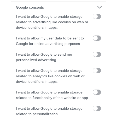
Google consents
I want to allow Google to enable storage
Δοκιμάστε μερικά από τα signature πιάτα του
related to advertising like cookies on web or
device identifiers in apps.
μενού, όπως μπουράτα, μπέργκερ με sweet chili
και μπέικον, ραβιόλι γεμιστό με μανιτάρια, βοδινό
I want to allow my user data to be sent to
Google for online advertising purposes.
ταρτάρ με κριτσίνι από παντζάρια, την λαχταριστή
pinsa και ταλιάτα. Συνοδεύστε το δείπνο σας με μια
I want to allow Google to send me
personalized advertising.
από τις εκλεκτές ετικέτες κρασιών που θα βρείτε
στον κατάλογο.
I want to allow Google to enable storage
related to analytics like cookies on web or
device identifiers in apps.
Μαργιώρα
I want to allow Google to enable storage
related to functionality of the website or app.
Το αρχοντικό της
Μαργιώρας
αποτελεί μια φρέσκια
νότα στη Χώρα της Κύθνου, για να απολαύσετε το
I want to allow Google to enable storage
related to personalization.
φαγητό ή το ποτό σας από το πρωί έως το βράδυ.