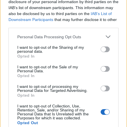
disclosure of your personal information by third parties on the
IAB’s list of downstream participants. This information may
also be disclosed by us to third parties on the
IAB’s List of
Downstream Participants
that may further disclose it to other
third parties.
Please note that this website/app uses one or more Google
Personal Data Processing Opt Outs
services and may gather and store information including but
not limited to your visit or usage behaviour. You may click to
I want to opt-out of the Sharing of my
personal data.
grant or deny consent to Google and its third-party tags to
Opted In
use your data for below specified purposes in below Google
consent section.
I want to opt-out of the Sale of my
Personal Data.
Opted In
I want to opt-out of processing my
Personal Data for Targeted Advertising.
Opted In
I want to opt-out of Collection, Use,
Retention, Sale, and/or Sharing of my
Personal Data that Is Unrelated with the
Purposes for which it was collected.
Opted Out