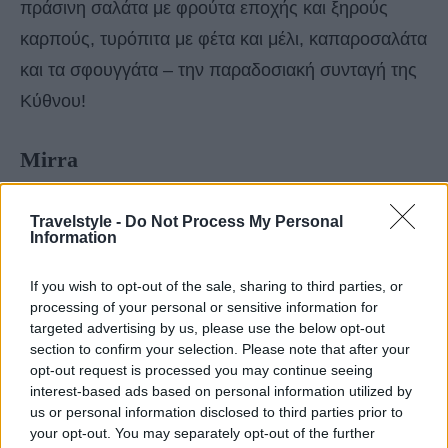
πράσινη σαλάτα με φρούτα εποχής και ξηρούς
καρπούς, τυρόπιτα με φέτα και μέλι, καπαροσαλάτα
και τα σφουγγάτα – την παραδοσιακή συνταγή της
Κύθνου!
Mirra
Στο γραφικό Μέριχα, το λιμάνι της Κύθνου, θα
Travelstyle -
Do Not Process My Personal
Information
βρείτε το all-day εστιατόριο, ακριβώς πάνω στη
θάλασσα! Οι εκλεκτές πρώτες ύλες, το μεράκι για
If you wish to opt-out of the sale, sharing to third parties, or
το νόστιμο φαγητό και η εντυπωσιακή θέα που
processing of your personal or sensitive information for
targeted advertising by us, please use the below opt-out
απολαμβάνει το
Mirra
, το καθιστούν μια από τις
section to confirm your selection. Please note that after your
καλύτερες επιλογές στο νησί.
opt-out request is processed you may continue seeing
interest-based ads based on personal information utilized by
us or personal information disclosed to third parties prior to
your opt-out. You may separately opt-out of the further