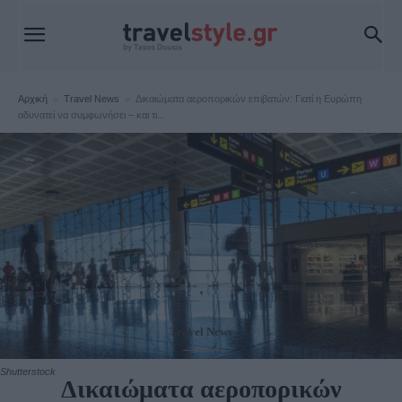
Αρχική
Travel News
Δικαιώματα αεροπορικών επιβατών: Γιατί η Ευρώπη
αδυνατεί να συμφωνήσει – και τι...
Travel News
Shutterstock
Δικαιώματα αεροπορικών