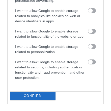
personalized advertising.
Δεύτερη εστία έντονης διαφωνίας αποτελεί το θέμα
των χειραποσκευών. Οι αεροπορικές χαμηλού
I want to allow Google to enable storage
related to analytics like cookies on web or
κόστους έχουν στηρίξει εδώ και χρόνια το
device identifiers in apps.
επιχειρηματικό τους μοντέλο στην επιπλέον
I want to allow Google to enable storage
χρέωση για αποσκευές καμπίνας. Η υποχρεωτική
related to functionality of the website or app.
δωρεάν μεταφορά τους, όπως ζητούν αρκετοί
I want to allow Google to enable storage
ευρωβουλευτές, εκτιμάται ότι θα οδηγούσε σε
related to personalization.
αυξήσεις στα βασικά εισιτήρια, ακυρώνοντας –κατά
I want to allow Google to enable storage
τους υποστηρικτές των εταιρειών– το όφελος των
related to security, including authentication
φθηνών πτήσεων για τους καταναλωτές.
functionality and fraud prevention, and other
user protection.
Το αποτέλεσμα είναι ένα παρατεταμένο τέλμα. Στις
πιο πρόσφατες διαπραγματεύσεις, οι δύο θεσμοί
CONFIRM
απέτυχαν εκ νέου να καταλήξουν σε συμβιβασμό,
μεταθέτοντας ουσιαστικά το πρόβλημα στο μέλλον.