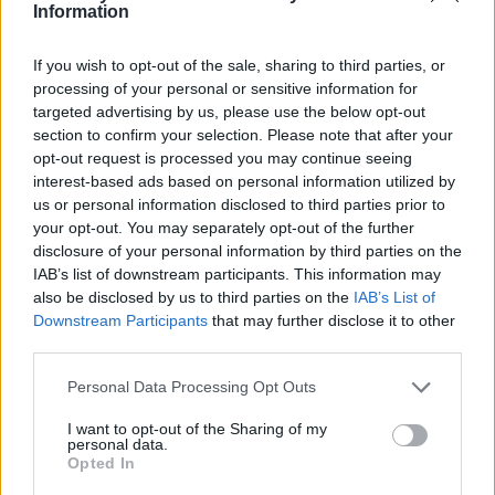
Information
γρήγορα σε πολιτικό αδιέξοδο.
If you wish to opt-out of the sale, sharing to third parties, or
processing of your personal or sensitive information for
targeted advertising by us, please use the below opt-out
section to confirm your selection. Please note that after your
opt-out request is processed you may continue seeing
interest-based ads based on personal information utilized by
us or personal information disclosed to third parties prior to
your opt-out. You may separately opt-out of the further
disclosure of your personal information by third parties on the
IAB’s list of downstream participants. This information may
also be disclosed by us to third parties on the
IAB’s List of
Downstream Participants
that may further disclose it to other
third parties.
Please note that this website/app uses one or more Google
Personal Data Processing Opt Outs
services and may gather and store information including but
not limited to your visit or usage behaviour. You may click to
I want to opt-out of the Sharing of my
personal data.
grant or deny consent to Google and its third-party tags to
Opted In
use your data for below specified purposes in below Google