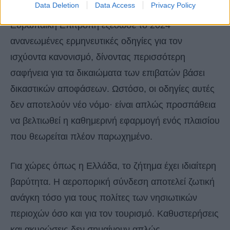
Data Deletion
Data Access
Privacy Policy
Σε μια προσπάθεια «προσωρινής ανακούφισης», η
Ευρωπαϊκή Επιτροπή εξέδωσε το 2024
ανανεωμένες ερμηνευτικές οδηγίες για τον
ισχύοντα κανονισμό, δίνοντας περισσότερη
σαφήνεια για τα δικαιώματα των επιβατών βάσει
δικαστικών αποφάσεων. Ωστόσο, οι οδηγίες αυτές
δεν αποτελούν νέο νόμο· είναι απλώς προσπάθεια
να βελτιωθεί η καθημερινή εφαρμογή ενός πλαισίου
που θεωρείται πλέον παρωχημένο.
Για χώρες όπως η Ελλάδα, το ζήτημα έχει ιδιαίτερη
βαρύτητα. Η αεροπορική σύνδεση αποτελεί ζωτική
ανάγκη τόσο για τους πολίτες των νησιωτικών
περιοχών όσο και για τον τουρισμό. Καθυστερήσεις
και ακυρώσεις δεν σημαίνουν απλώς