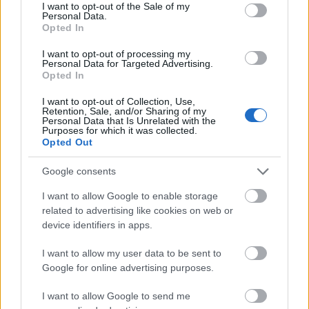
consent section.
I want to opt-out of the Sale of my
Personal Data.
Το βασικό σημείο σύγκρουσης είναι φαινομενικά
Opted In
απλό: «πότε δικαιούται ένας επιβάτης χρηματική
I want to opt-out of processing my
αποζημίωση λόγω καθυστέρησης;» Το Ευρωπαϊκό
Personal Data for Targeted Advertising.
Opted In
Κοινοβούλιο και οργανώσεις καταναλωτών
I want to opt-out of Collection, Use,
επιμένουν στο σημερινό όριο των τριών ωρών,
Retention, Sale, and/or Sharing of my
Personal Data that Is Unrelated with the
θεωρώντας ότι οποιαδήποτε αύξηση
Purposes for which it was collected.
Opted Out
αποδυναμώνει ουσιαστικά την προστασία των
ταξιδιωτών. Από την άλλη πλευρά, τα κράτη-μέλη
Google consents
μέσω του Συμβουλίου υιοθετούν πιο ευνοϊκή στάση
I want to allow Google to enable storage
προς τις αεροπορικές εταιρείες, ζητώντας αύξηση
related to advertising like cookies on web or
device identifiers in apps.
του ορίου στις τέσσερις ή και περισσότερες ώρες –
ιδίως για μακρινές πτήσεις– προκειμένου να
I want to allow my user data to be sent to
Google for online advertising purposes.
μειωθεί το οικονομικό βάρος των αποζημιώσεων.
I want to allow Google to send me