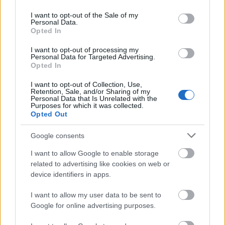
use your data for below specified purposes in below Google
Tαξίδια: Τα 25 must-visit μέρη του κόσμου!
consent section.
I want to opt-out of the Sale of my
Personal Data.
To συγκεκριμένο είδος τόνου θεωρείται από τις
Opted In
πλέον εκλεκτές πρώτες ύλες για sushi, αν και οι
I want to opt-out of processing my
Personal Data for Targeted Advertising.
ειδικοί ανησυχούν για την επιβίωση και συνέχιση
Opted In
του είδους, λόγω της πολύ αυξημένης ζήτησης. Ο
I want to opt-out of Collection, Use,
Kiyoshi Kimura δεν είναι πρώτη φορά που
Retention, Sale, and/or Sharing of my
Personal Data that Is Unrelated with the
Purposes for which it was collected.
προβαίνει σε μια τέτοια αγορά καθώς κατείχε το
Opted Out
ρεκόρ των υψηλότερων αγορών επί 6 συνεχόμενα
Google consents
χρόνια για ένα μόνο ψάρι! Το ρεκόρ του έσπασε το
2017, όταν ιδιοκτήτης άλλης αλυσίδας εστιατορίων
I want to allow Google to enable storage
related to advertising like cookies on web or
αγόρασε ένα γαλαζόπτερο τόνο βάρους 222 κιλών
device identifiers in apps.
έναντι του ποσού του €1.700.000! Ωστόσο, καθώς
I want to allow my user data to be sent to
φαίνεται ο Kimura επέστρεψε σύντομα στη κορυφή
Google for online advertising purposes.
των δημοπρασιών!