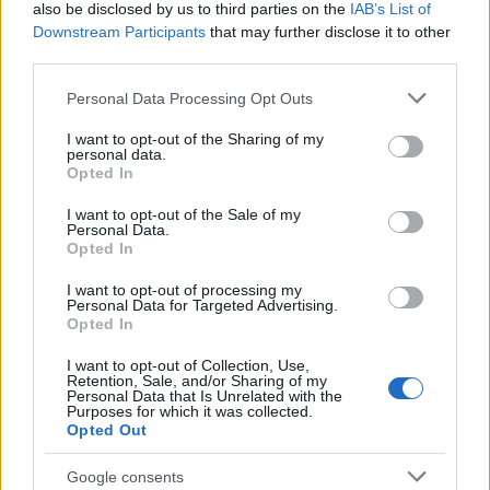
also be disclosed by us to third parties on the
IAB’s List of
Downstream Participants
that may further disclose it to other
third parties.
Please note that this website/app uses one or more Google
Personal Data Processing Opt Outs
services and may gather and store information including but
not limited to your visit or usage behaviour. You may click to
I want to opt-out of the Sharing of my
personal data.
grant or deny consent to Google and its third-party tags to
Opted In
use your data for below specified purposes in below Google
consent section.
I want to opt-out of the Sale of my
Α. ΣΤΟ ΕΣΩΤΕΡΙΚΟ ΤΗΣ ΗΠΕΙΡΩΤΙΚΗΣ ΧΩΡΑΣ
Personal Data.
Opted In
Την Τετάρτη (22-06-2022) τους 35 με 37 και κατά
I want to opt-out of processing my
Personal Data for Targeted Advertising.
τόπους στα ανατολικά ηπειρωτικά τους 38 με 39
Opted In
βαθμούς Κελσίου.
I want to opt-out of Collection, Use,
Retention, Sale, and/or Sharing of my
Personal Data that Is Unrelated with the
Την Πέμπτη (23-06-2022) τους 36 με 39
Purposes for which it was collected.
Opted Out
βαθμούς και τοπικά στη Θεσσαλία, την
ανατολική Στερεά και την κεντρική Μακεδονία
Google consents