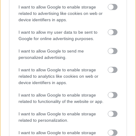
τους 40 με
I want to allow Google to enable storage
41 βαθμούς Κελσίου.
related to advertising like cookies on web or
device identifiers in apps.
Την Παρασκευή (24-06-2022) και το Σάββατο
I want to allow my user data to be sent to
(25-06-2022) η θερμοκρασία θα πέσει κατά 2 με
Google for online advertising purposes.
3 βαθμούς και η μέγιστη τιμή θα
I want to allow Google to send me
φθάσει στα κεντρικά και τα νότια τους 37 με 38
personalized advertising.
βαθμούς, ενώ στα βόρεια δεν θα ξεπεράσει τους
I want to allow Google to enable storage
34 με 35 βαθμούς Κελσίου.
related to analytics like cookies on web or
device identifiers in apps.
Την Κυριακή (26-06-2022) προβλέπεται από τα
δυτικά νέα άνοδος της θερμοκρασίας.
I want to allow Google to enable storage
related to functionality of the website or app.
Β. ΣΤΙΣ ΝΗΣΙΩΤΙΚΕΣ ΚΑΙ ΤΙΣ ΠΑΡΑΘΑΛΑΣΣΙΕΣ
I want to allow Google to enable storage
related to personalization.
ΠΕΡΙΟΧΕΣ
I want to allow Google to enable storage