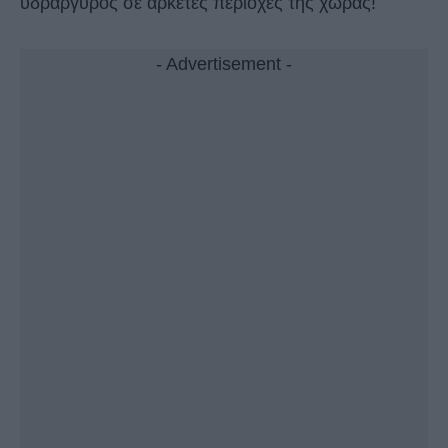
υδράργυρος σε αρκετές περιοχές της χώρας!
- Advertisement -