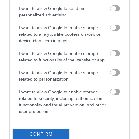
I want to allow Google to send me
personalized advertising.
I want to allow Google to enable storage
related to analytics like cookies on web or
device identifiers in apps.
I want to allow Google to enable storage
related to functionality of the website or app.
I want to allow Google to enable storage
related to personalization.
Συνολικά, κατά τους τέσσερις πρώτους μήνες του
έτους, η επιβατική κίνηση του αεροδρομίου ανήλθε
I want to allow Google to enable storage
related to security, including authentication
σε 6,6 εκατ., αυξημένη κατά 47,5% σε σύγκριση με
functionality and fraud prevention, and other
το 2022 ( είχαν διακινηθεί 4.484.066 επιβάτες) αλλά
user protection.
και κατά 4% σε σύγκριση με το 2019. Αναλυτικά,
τόσο η εγχώρια, όσο και η διεθνής επιβατική
CONFIRM