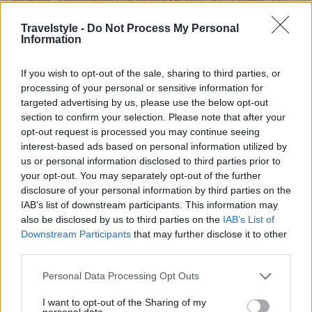
κίνηση, ξεπέρασαν τα επίπεδα του 2022 κατά 20,5
% και 29,8% αντίστοιχα. Σε σύγκριση με το 2019,
Travelstyle -
Do Not Process My Personal
Information
τόσο οι επιβάτες εσωτερικού όσο και οι διεθνείς
επιβάτες παρουσίασαν άνοδο κατά 15,3% και 4,4%
If you wish to opt-out of the sale, sharing to third parties, or
αντίστοιχα.
processing of your personal or sensitive information for
targeted advertising by us, please use the below opt-out
section to confirm your selection. Please note that after your
opt-out request is processed you may continue seeing
interest-based ads based on personal information utilized by
us or personal information disclosed to third parties prior to
your opt-out. You may separately opt-out of the further
disclosure of your personal information by third parties on the
IAB’s list of downstream participants. This information may
also be disclosed by us to third parties on the
IAB’s List of
Downstream Participants
that may further disclose it to other
third parties.
Please note that this website/app uses one or more Google
Personal Data Processing Opt Outs
services and may gather and store information including but
not limited to your visit or usage behaviour. You may click to
I want to opt-out of the Sharing of my
personal data.