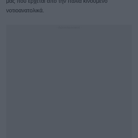
μας που έρχεται από την Ιταλία κινούμενο
νοτιοανατολικά.
- Advertisement -