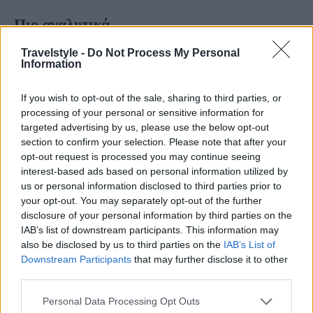
Πιο αναλυτικά
Travelstyle -
Do Not Process My Personal
Α. Κυριακή (27-02-2022)
Information
α) Κατά τόπους ισχυρές βροχές και καταιγίδες θα
If you wish to opt-out of the sale, sharing to third parties, or
εκδηλωθούν από τις πρώτες ώρες της Κυριακής
processing of your personal or sensitive information for
στο βόρειο Ιόνιο, την Ήπειρο και τη δυτική
targeted advertising by us, please use the below opt-out
section to confirm your selection. Please note that after your
Στερεά, και βαθμιαία στη Μακεδονία, τη Θεσσαλία,
opt-out request is processed you may continue seeing
τις Σποράδες, τα νησιά του βορείου και ανατολικού
interest-based ads based on personal information utilized by
us or personal information disclosed to third parties prior to
Αιγαίου και τη Θράκη.
your opt-out. You may separately opt-out of the further
β) Χιονοπτώσεις κατά τόπους πυκνές θα
disclosure of your personal information by third parties on the
IAB’s list of downstream participants. This information may
σημειωθούν στα ορεινά και ημιορεινά της Ηπείρου,
also be disclosed by us to third parties on the
IAB’s List of
της Μακεδονίας, της Θεσσαλίας και από το
Downstream Participants
that may further disclose it to other
απόγευμα και της Θράκης.
third parties.
γ) Θυελλώδεις άνεμοι εντάσεως 8 μποφόρ θα
Please note that this website/app uses one or more Google
Personal Data Processing Opt Outs
services and may gather and store information including but