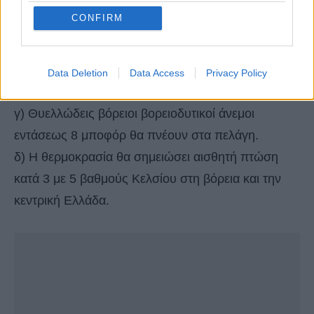
ανατολικού Αιγαίου.
CONFIRM
β) Χιονοπτώσεις κατά τόπους πυκνές θα
σημειωθούν στα ηπειρωτικά ορεινά καθώς και σε
ημιορεινές περιοχές της Θεσσαλίας και της
Data Deletion
Data Access
Privacy Policy
ανατολικής Στερεάς.
γ) Θυελλώδεις βόρειοι βορειοδυτικοί άνεμοι
εντάσεως 8 μποφόρ θα πνέουν στα πελάγη.
δ) Η θερμοκρασία θα σημειώσει αισθητή πτώση
κατά 3 με 5 βαθμούς Κελσίου στη βόρεια και την
κεντρική Ελλάδα.