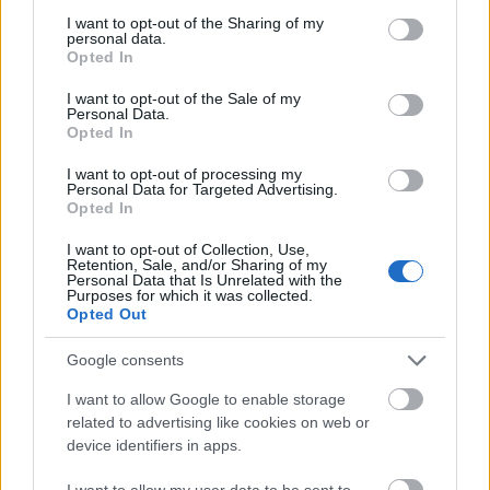
επικρατήσουν στο Αιγαίο.
not limited to your visit or usage behaviour. You may click to
I want to opt-out of the Sharing of my
personal data.
grant or deny consent to Google and its third-party tags to
Opted In
use your data for below specified purposes in below Google
consent section.
I want to opt-out of the Sale of my
Personal Data.
Opted In
I want to opt-out of processing my
Personal Data for Targeted Advertising.
Opted In
I want to opt-out of Collection, Use,
Retention, Sale, and/or Sharing of my
Personal Data that Is Unrelated with the
Purposes for which it was collected.
Opted Out
Google consents
I want to allow Google to enable storage
related to advertising like cookies on web or
device identifiers in apps.
I want to allow my user data to be sent to