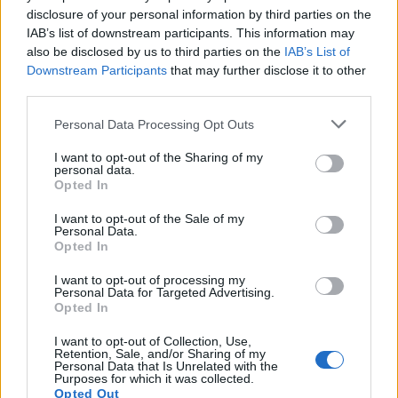
disclosure of your personal information by third parties on the
IAB’s list of downstream participants. This information may
also be disclosed by us to third parties on the
IAB’s List of
Downstream Participants
that may further disclose it to other
third parties.
Please note that this website/app uses one or more Google
Personal Data Processing Opt Outs
services and may gather and store information including but
Όπως αναφέρει το δημοσίευμα μεγάλη ήταν η
not limited to your visit or usage behaviour. You may click to
I want to opt-out of the Sharing of my
personal data.
ταλαιπωρία και για τους επιβάτες πτήσεων οι
grant or deny consent to Google and its third-party tags to
Opted In
use your data for below specified purposes in below Google
οποίοι δεν μπορούσαν να κάνουν check-in.
consent section.
I want to opt-out of the Sale of my
Personal Data.
Opted In
I want to opt-out of processing my
Personal Data for Targeted Advertising.
Opted In
I want to opt-out of Collection, Use,
Retention, Sale, and/or Sharing of my
Personal Data that Is Unrelated with the
Purposes for which it was collected.
Opted Out