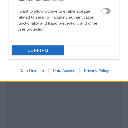
I want to allow Google to enable storage
related to security, including authentication
Η Υπηρεσία Πολιτικής Προστασίας, επικοινώνησε
functionality and fraud prevention, and other
user protection.
με την εταιρεία κινητής τηλεφωνίας και λίγο πριν τις
4 τα συνεργεία κατάφεραν να αποκαταστήσουν το
πρόβλημα.
CONFIRM
Data Deletion
Data Access
Privacy Policy