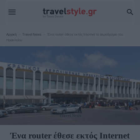
Αρχική
Travel News
Ένα router έθεσε εκτός Internet το αεροδρόμιο του
Ηρακλείου
Travel News
Ένα router έθεσε εκτός Internet