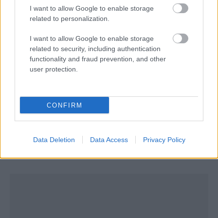
Ο επικεφαλής στην Υπηρεσία Υγείας του
I want to allow Google to enable storage
αμερικανικού αερομεταφορέα, Dr Henry Ting,
related to personalization.
δήλωσε: “
Όταν συνδυάσετε το εξαιρετικά χαμηλό
I want to allow Google to enable storage
ποσοστό μόλυνσης σε πτήση με επιβάτες που
related to security, including authentication
functionality and fraud prevention, and other
είχαν αρνητικό τεστ με τα μέτρα προστασίας στο
user protection.
αεροσκάφος, συμπεριλαμβανομένων της
υποχρεωτικής μάσκας και του φιλτραρίσματος του
αέρα, ο κίνδυνος μετάδοσης είναι λιγότερο από ένα
CONFIRM
κρούσμα στο ένα εκατομμύριο επιβατών μεταξύ
των Ηνωμένων Πολιτειών και του Ηνωμένου
Data Deletion
Data Access
Privacy Policy
Βασιλείου, για παράδειγμα”
.