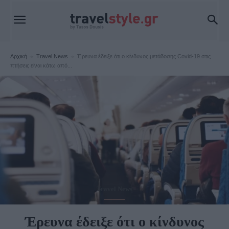
Αρχική
Travel News
Έρευνα έδειξε ότι ο κίνδυνος μετάδοσης Covid-19 στις
πτήσεις είναι κάτω από...
Travel News
Έρευνα έδειξε ότι ο κίνδυνος