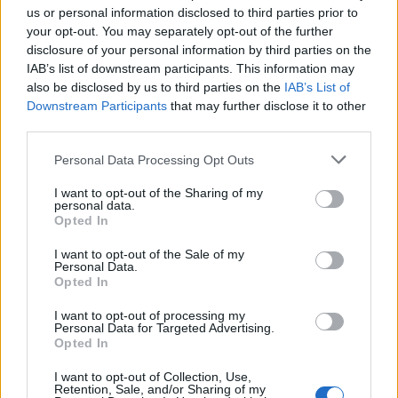
us or personal information disclosed to third parties prior to
Για παράδειγμα, όταν το μέσο ποσοστό μόλυνσης
your opt-out. You may separately opt-out of the further
disclosure of your personal information by third parties on the
της κοινότητας ήταν στο 1,1% (περίπου ένα στα
IAB’s list of downstream participants. This information may
100 άτομα) τα ποσοστά μόλυνσης στις πτήσεις με
also be disclosed by us to third parties on the
IAB’s List of
Downstream Participants
that may further disclose it to other
επιβάτες που είχαν αρνητικό τεστ ήταν 0,05% ή
third parties.
πέντε στους 10.000 επιβάτες.
Please note that this website/app uses one or more Google
Personal Data Processing Opt Outs
services and may gather and store information including but
not limited to your visit or usage behaviour. You may click to
I want to opt-out of the Sharing of my
personal data.
grant or deny consent to Google and its third-party tags to
Opted In
use your data for below specified purposes in below Google
consent section.
I want to opt-out of the Sale of my
Personal Data.
Opted In
I want to opt-out of processing my
Personal Data for Targeted Advertising.
Opted In
I want to opt-out of Collection, Use,
Retention, Sale, and/or Sharing of my