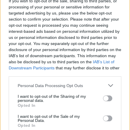
If you wish to opt-out of the sale, sharing to third parties, or
processing of your personal or sensitive information for
targeted advertising by us, please use the below opt-out
section to confirm your selection. Please note that after your
opt-out request is processed you may continue seeing
interest-based ads based on personal information utilized by
us or personal information disclosed to third parties prior to
your opt-out. You may separately opt-out of the further
disclosure of your personal information by third parties on the
IAB’s list of downstream participants. This information may
also be disclosed by us to third parties on the
IAB’s List of
Downstream Participants
that may further disclose it to other
third parties.
Please note that this website/app uses one or more Google
Personal Data Processing Opt Outs
services and may gather and store information including but
Λίγα μόλις βήματα από την κεντρική πλατεία των
not limited to your visit or usage behaviour. You may click to
I want to opt-out of the Sharing of my
personal data.
grant or deny consent to Google and its third-party tags to
Καλαβρύτων στην οδό Παλαιών Πατρών Γερμανού,
Opted In
use your data for below specified purposes in below Google
η τοποθεσία του καταλύματος είναι πραγματικά
consent section.
I want to opt-out of the Sale of my
Personal Data.
προνομιακή.
Είσαι κοντά σε όλα, αλλά
Opted In