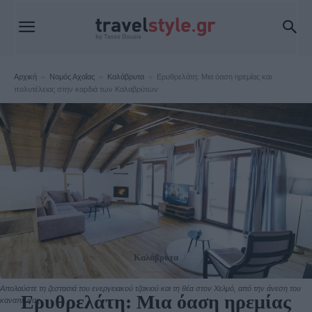
Αρχική
Νομός Αχαΐας
Καλάβρυτα
Ερυθρελάτη: Μια όαση ηρεμίας και
πολυτέλειας στην καρδιά των Καλαβρύτων
Καλάβρυτα
Απολαύστε τη ζεστασιά του ενεργειακού τζακιού και τη θέα στον Χελμό, από την άνεση του
Ερυθρελάτη: Μια όαση ηρεμίας
καναπέ σας.