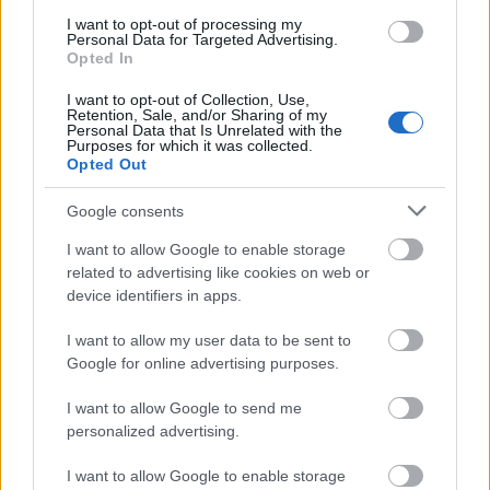
ταυτόχρονα μακριά από την φασαρία
– σε ένα
I want to opt-out of processing my
ήσυχο σημείο, όπου το μόνο που ακούγεται είναι το
Personal Data for Targeted Advertising.
Opted In
απαλό αεράκι και οι ήχοι του χωριού. Μπορείς να
I want to opt-out of Collection, Use,
παρκάρεις εύκολα ακριβώς απ’ έξω, καθώς ο
Retention, Sale, and/or Sharing of my
Personal Data that Is Unrelated with the
δρόμος προσφέρει πάντα διαθέσιμες θέσεις
Purposes for which it was collected.
Opted Out
στάθμευσης.
Google consents
I want to allow Google to enable storage
related to advertising like cookies on web or
device identifiers in apps.
I want to allow my user data to be sent to
Google for online advertising purposes.
I want to allow Google to send me
personalized advertising.
I want to allow Google to enable storage