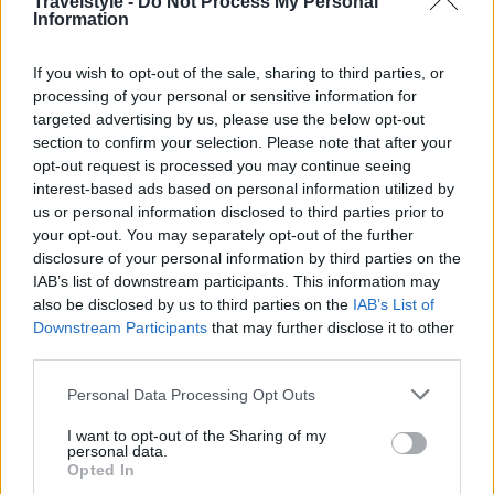
Travelstyle -
Do Not Process My Personal
Information
Εκλεκτοί καλεσμένοι και μια γέφυρα
If you wish to opt-out of the sale, sharing to third parties, or
processing of your personal or sensitive information for
πολιτισμού
targeted advertising by us, please use the below opt-out
section to confirm your selection. Please note that after your
Η εκδήλωση στην Αθήνα λειτούργησε ως σημείο
opt-out request is processed you may continue seeing
interest-based ads based on personal information utilized by
συνάντησης για την «αφρόκρεμα» του κλάδου,
us or personal information disclosed to third parties prior to
φιλοξενώντας κορυφαίους ,,Sommeliers”,
your opt-out. You may separately opt-out of the further
disclosure of your personal information by third parties on the
μεγάλους εισαγωγείς, εξειδικευμένους συμβούλους
IAB’s list of downstream participants. This information may
μάρκετινγκ και διακεκριμένους εκπροσώπους του
also be disclosed by us to third parties on the
IAB’s List of
Downstream Participants
that may further disclose it to other
ειδικού τύπου. Μέσα σε ένα περιβάλλον υψηλής
third parties.
αισθητικής, οι καλεσμένοι έγιναν κοινωνοί της
Please note that this website/app uses one or more Google
Personal Data Processing Opt Outs
γεωργιανής φιλοξενίας, έχοντας την πολύτιμη
services and may gather and store information including but
ευκαιρία να συνομιλήσουν απευθείας με
not limited to your visit or usage behaviour. You may click to
I want to opt-out of the Sharing of my
personal data.
grant or deny consent to Google and its third-party tags to
παραγωγούς και οινολόγους. Η ανταλλαγή
Opted In
use your data for below specified purposes in below Google