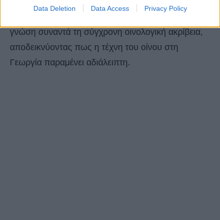
προκάλεσε ο μοναδικός χαρακτήρας των οίνων
Data Deletion
Data Access
Privacy Policy
που ζυμώνονται σε ,,Qvevri”, όπου η αρχέγονη
γνώση συναντά τη σύγχρονη οινολογική ακρίβεια,
αποδεικνύοντας πως η τέχνη του οίνου στη
Γεωργία παραμένει αδιάλειπτη.