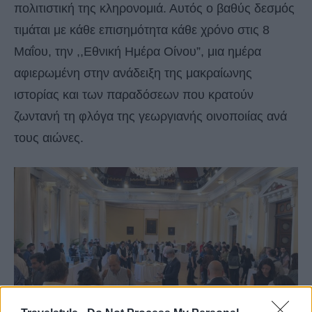
πολιτιστική της κληρονομιά. Αυτός ο βαθύς δεσμός
τιμάται με κάθε επισημότητα κάθε χρόνο στις 8
Μαΐου, την ,,Εθνική Ημέρα Οίνου”, μια ημέρα
αφιερωμένη στην ανάδειξη της μακραίωνης
ιστορίας και των παραδόσεων που κρατούν
ζωντανή τη φλόγα της γεωργιανής οινοποιίας ανά
τους αιώνες.