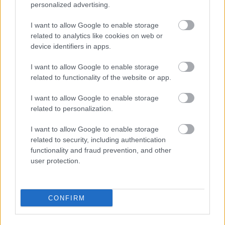
personalized advertising.
I want to allow Google to enable storage
related to analytics like cookies on web or
device identifiers in apps.
Ο Πρέσβης της Γεωργίας στην Ελλάδα, κ. Levan Beridze, δεύτερος από
I want to allow Google to enable storage
αριστερά, κατά τη διάρκεια της εκδήλωσης
related to functionality of the website or app.
Οινική Αριστεία: Από το Marani στο
I want to allow Google to enable storage
διεθνές ράφι
related to personalization.
I want to allow Google to enable storage
Περισσότερες από 125 εκλεκτές ετικετές από 25
related to security, including authentication
οινοποιεία ,ξεδίπλωσαν το εύρος της γεωργιανής
functionality and fraud prevention, and other
user protection.
γης. Από τα επιβλητικά οινοποιητικά συγκροτήματα
μέχρι τα αυθεντικά, παραδοσιακά οικογενειακά
,,marani”, η δοκιμή αποκάλυψε την πολυπλοκότητα
CONFIRM
των γηγενών ποικιλιών. Ιδιαίτερη αίσθηση