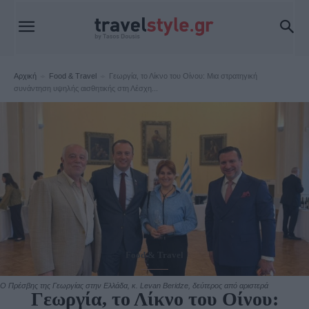
Αρχική
Food & Travel
Γεωργία, το Λίκνο του Οίνου: Μια στρατηγική
συνάντηση υψηλής αισθητικής στη Λέσχη...
Food & Travel
Ο Πρέσβης της Γεωργίας στην Ελλάδα, κ. Levan Beridze, δεύτερος από αριστερά
Γεωργία, το Λίκνο του Οίνου: