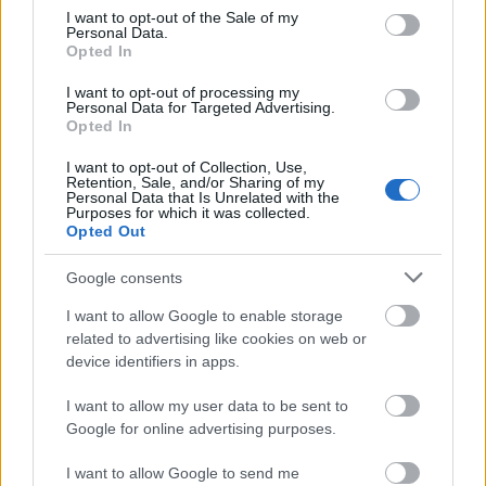
απόψεων για τη θέση της Γεωργίας στη διεθνή
consent section.
I want to opt-out of the Sale of my
Personal Data.
οινική σκηνή υπογράμμισε τη στρατηγική σημασία
Opted In
της βραδιάς για τις μελλοντικές συνεργασίες των
I want to opt-out of processing my
δύο χωρών.
Personal Data for Targeted Advertising.
Opted In
I want to opt-out of Collection, Use,
Retention, Sale, and/or Sharing of my
Personal Data that Is Unrelated with the
Purposes for which it was collected.
Opted Out
Google consents
I want to allow Google to enable storage
related to advertising like cookies on web or
device identifiers in apps.
I want to allow my user data to be sent to
Google for online advertising purposes.
I want to allow Google to send me