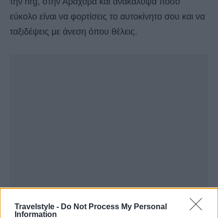
την nrg, στην Αράχοβα και ανακάλυψα πόσο
εύκολο είναι να φορτίσεις το αυτοκίνητο σου και να
ταξιδέψεις με άνεση όπου θέλεις.
Travelstyle -
Do Not Process My Personal
Information