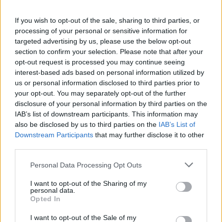
If you wish to opt-out of the sale, sharing to third parties, or
processing of your personal or sensitive information for
targeted advertising by us, please use the below opt-out
section to confirm your selection. Please note that after your
opt-out request is processed you may continue seeing
interest-based ads based on personal information utilized by
us or personal information disclosed to third parties prior to
your opt-out. You may separately opt-out of the further
disclosure of your personal information by third parties on the
IAB’s list of downstream participants. This information may
also be disclosed by us to third parties on the
IAB’s List of
Downstream Participants
that may further disclose it to other
third parties.
Please note that this website/app uses one or more Google
Personal Data Processing Opt Outs
services and may gather and store information including but
Ξεκινάς τη διαδρομή σου φορτίζοντας σε
not limited to your visit or usage behaviour. You may click to
I want to opt-out of the Sharing of my
personal data.
ταχυφορτιστή incharge σε ελάχιστο χρόνο και στην
grant or deny consent to Google and its third-party tags to
Opted In
use your data for below specified purposes in below Google
πορεία της διαδρομής σου, φορτίζεις το όχημά σου,
consent section.
I want to opt-out of the Sale of my