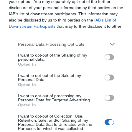
your opt-out. You may separately opt-out of the further
Η ισπανική κυβέρνηση έχει δηλώσει εδώ και
disclosure of your personal information by third parties on the
δεκαετίες ότι η ακτογραμμή της χώρας υποφέρει
IAB’s list of downstream participants. This information may
από τη «γενικευμένη διαδικασία της παράκτιας
also be disclosed by us to third parties on the
IAB’s List of
Downstream Participants
that may further disclose it to other
παλινδρόμησης» και έχει επενδύσει εκατομμύρια
third parties.
στην αντικατάσταση της άμμου σε υποβαθμισμένες
Please note that this website/app uses one or more Google
Personal Data Processing Opt Outs
παραλίες. Αλλά μακροπρόθεσμα, προειδοποιεί ότι
services and may gather and store information including but
not limited to your visit or usage behaviour. You may click to
I want to opt-out of the Sharing of my
δεν θα είναι δυνατό να συμβαδίσει με τα αιτήματα
personal data.
grant or deny consent to Google and its third-party tags to
Opted In
όλων των δήμων που ζητούν τέτοια βοήθεια.
use your data for below specified purposes in below Google
consent section.
I want to opt-out of the Sale of my
Personal Data.
Και απέχει πολύ από το να τελειώσει. «Μερικά
Opted In
συντηρητικά μοντέλα υποθέτουν ότι η στάθμη της
I want to opt-out of processing my
Personal Data for Targeted Advertising.
θάλασσας θα ανέβει από μισό μέτρο σε ένα μέτρο
Opted In
μέχρι το τέλος του αιώνα», λέει ο Markus.
I want to opt-out of Collection, Use,
«Ωστόσο, αυτές οι εκτιμήσεις δεν περιλαμβάνουν
Retention, Sale, and/or Sharing of my
Personal Data that Is Unrelated with the
ορισμένους παράγοντες που δεν είναι καλά
Purposes for which it was collected.