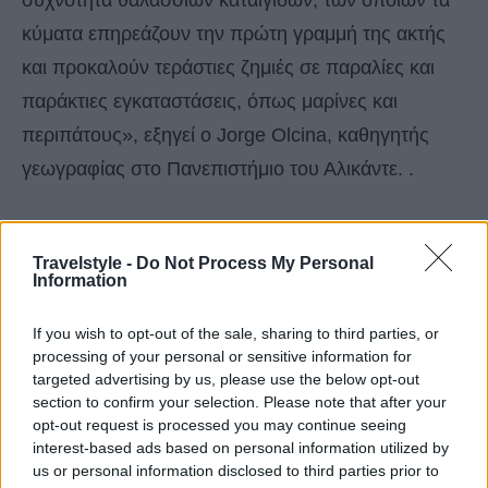
συχνότητα θαλάσσιων καταιγίδων, των οποίων τα
κύματα επηρεάζουν την πρώτη γραμμή της ακτής
και προκαλούν τεράστιες ζημιές σε παραλίες και
παράκτιες εγκαταστάσεις, όπως μαρίνες και
περιπάτους», εξηγεί ο Jorge Olcina, καθηγητής
γεωγραφίας στο Πανεπιστήμιο του Αλικάντε. .
Αυτό θα μπορούσε να οδηγήσει σε συρρίκνωση
Travelstyle -
Do Not Process My Personal
των παραλιών, με απώλεια της άμμου που είναι
Information
διαθέσιμη τώρα στους παραθεριστές.
«Αυτό το πρόβλημα απαιτεί σημαντικές οικονομικές
If you wish to opt-out of the sale, sharing to third parties, or
processing of your personal or sensitive information for
επενδύσεις κάθε τρία ή τέσσερα χρόνια για την
targeted advertising by us, please use the below opt-out
επισκευή των παραλιών και των περιπάτου», λέει ο
section to confirm your selection. Please note that after your
opt-out request is processed you may continue seeing
Jorge.
interest-based ads based on personal information utilized by
us or personal information disclosed to third parties prior to