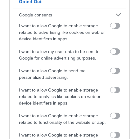
Opted Out
κατανοητοί – για παράδειγμα, ο αντίκτυπος του
Google consents
λιώσιμου πάγου της Ανταρκτικής. Έτσι αυτό θα
μπορούσε να αυξήσει σημαντικά τις
I want to allow Google to enable storage
related to advertising like cookies on web or
προβλεπόμενες αυξήσεις».
device identifiers in apps.
I want to allow my user data to be sent to
Ποιες ισπανικές παραλίες είναι πιο
Google for online advertising purposes.
ευάλωτες στη διάβρωση των ακτών;
I want to allow Google to send me
personalized advertising.
Ορισμένες ισπανικές περιοχές είναι πιο ευάλωτες
από άλλες – μεταξύ αυτών, η
Καταλονία
.
I want to allow Google to enable storage
related to analytics like cookies on web or
device identifiers in apps.
Σε όλη τη βορειοανατολική Ισπανία, η άνοδος της
στάθμης της θάλασσας και οι χειμερινές καταιγίδες
I want to allow Google to enable storage
related to functionality of the website or app.
έχουν “καταβροχθίσει” την ακτογραμμή. Μια έκθεση
του 2017 της περιφερειακής κυβέρνησης
I want to allow Google to enable storage