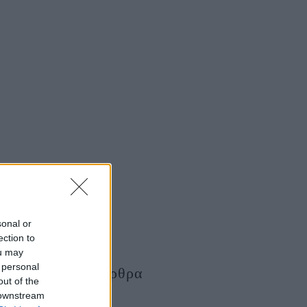
sonal or
ection to
ou may
 personal
Τελευταία Άρθρα
out of the
 downstream