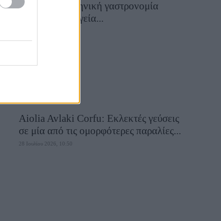
αυθεντική ελληνική γαστρονομία
συναντά τη μαγεία...
28 Ιουλίου 2026, 10:58
Aiolia Avlaki Corfu: Εκλεκτές γεύσεις
σε μία από τις ομορφότερες παραλίες...
28 Ιουλίου 2026, 10:50