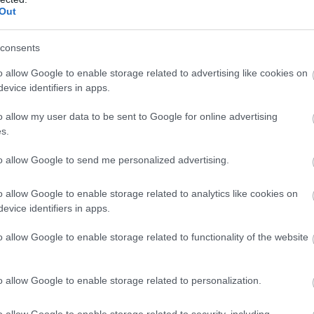
Out
consents
o allow Google to enable storage related to advertising like cookies on
evice identifiers in apps.
o allow my user data to be sent to Google for online advertising
s.
to allow Google to send me personalized advertising.
o allow Google to enable storage related to analytics like cookies on
evice identifiers in apps.
εντυπωσιακό» με την κλασική έννοια. Τον κέρδισε
o allow Google to enable storage related to functionality of the website
τισμό ως εμπειρία, ως καθημερινότητα και ως σύνδεση
o allow Google to enable storage related to personalization.
 τίτλο
o allow Google to enable storage related to security, including