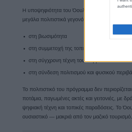
authenti
Η υποψηφιότητα του Όουλου βασίστηκε σε μια 
μεγάλα πολιτιστικά γεγονότα, η πόλη πρότεινε
στη βιωσιμότητα
στη συμμετοχή της τοπικής κοινωνίας
στη σύγχρονη τέχνη του Βορρά
στη σύνδεση πολιτισμού και φυσικού περιβ
Το πολιτιστικό του πρόγραμμα δεν περιορίζετα
ποτάμια, παγωμένες ακτές και γειτονιές, με δρ
ψηφιακή τέχνη και τοπικές παραδόσεις. Το Όο
ουσιαστικό — μακριά από τον μαζικό τουρισμό