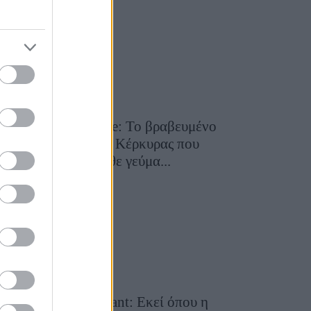
29 Ιουλίου 2026, 9:54
Toula’s Seaside: Το βραβευμένο
εστιατόριο της Κέρκυρας που
μετατρέπει κάθε γεύμα...
28 Ιουλίου 2026, 11:05
Cavos Restaurant: Εκεί όπου η