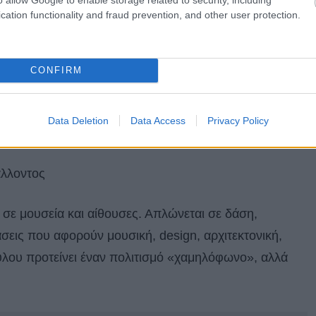
cation functionality and fraud prevention, and other user protection.
διαφορετική φιλοσοφία. Αντί να επενδύσει μόνο σε
 ένα μοντέλο που δίνει έμφαση:
CONFIRM
Data Deletion
Data Access
Privacy Policy
άλλοντος
ι σε μουσεία και αίθουσες. Απλώνεται σε δάση,
άσεις που αφορούν μουσική, design, αρχιτεκτονική,
υλου προτείνει έναν πολιτισμό «χαμηλόφωνο», αλλά
.