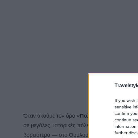
Travelstyl
If you wish 
sensitive in
confirm you
Όταν ακούμε τον όρο «
Πολιτιστική Πρωτεύο
continue se
σε μεγάλες, ιστορικές πόλεις του Νότου. Κι ό
information 
further disc
βορειότερα — στο Όουλου της
Φινλανδίας
, μι