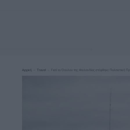
Αρχική
Travel
Γιατί το Όουλου της Φινλανδίας στέφθηκε Πολιτιστική Π