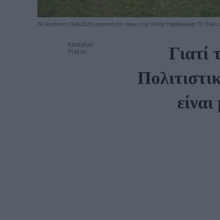
To λογότυπο Oulu2026 μπροστά στο πάρκο της πόλης Hupisaareet.Το Oulu είν
Κατερίνα
Γιατί 
Ρίγκου
Πολιτιστι
είναι