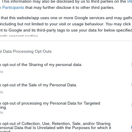
. This information may also be disclosed by us to third parties on the
IA
για να ξεχωρίσει.
Participants
that may further disclose it to other third parties.
 that this website/app uses one or more Google services and may gath
 Advertisement -
including but not limited to your visit or usage behaviour. You may click 
 to Google and its third-party tags to use your data for below specifi
ogle consent section.
l Data Processing Opt Outs
o opt-out of the Sharing of my personal data.
In
o opt-out of the Sale of my Personal Data.
In
to opt-out of processing my Personal Data for Targeted
ing.
In
o opt-out of Collection, Use, Retention, Sale, and/or Sharing
ersonal Data that Is Unrelated with the Purposes for which it
lected.