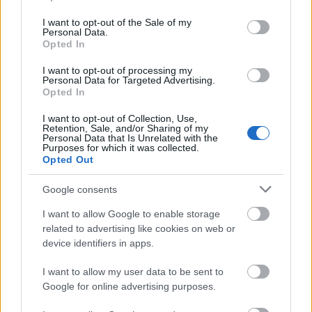
use your data for below specified purposes in below Google
consent section.
I want to opt-out of the Sale of my
Πρόκειται για μια χαρμόσυνη εορτή μέσα στην
Personal Data.
Opted In
περίοδο του πένθους της Σαρακοστής και επειδή
είναι θεομητορική εορτή, αφιερωμένη στην Παναγία
I want to opt-out of processing my
Personal Data for Targeted Advertising.
και ως εκ τούτου ιδιαίτερα σημαντική, καταλύονται
Opted In
το ψάρι, το έλαιο και ο οίνος.
I want to opt-out of Collection, Use,
Retention, Sale, and/or Sharing of my
Personal Data that Is Unrelated with the
Purposes for which it was collected.
Όσον αφορά τη δεύτερη ημέρα διαφοροποίησης
Opted Out
της νηστείας, αυτή είναι η Κυριακή των Βαΐων, η
Google consents
οποία είναι Δεσποτική εορτή, αφιερωμένη δηλαδή
I want to allow Google to enable storage
στον επίγειο βίο του Ιησού, οπότε οι πιστοί
related to advertising like cookies on web or
καταναλώνουν και πάλι ψάρι, λάδι και κρασί.
device identifiers in apps.
I want to allow my user data to be sent to
Κατάλυση του λαδιού γίνεται και τη Μεγάλη
Google for online advertising purposes.
Πέμπτη, εις ανάμνηση της παραδόσεως του