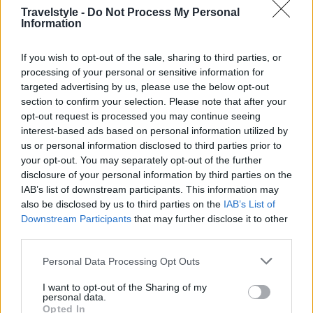
Travelstyle -
Do Not Process My Personal
Information
If you wish to opt-out of the sale, sharing to third parties, or
processing of your personal or sensitive information for
targeted advertising by us, please use the below opt-out
section to confirm your selection. Please note that after your
opt-out request is processed you may continue seeing
interest-based ads based on personal information utilized by
us or personal information disclosed to third parties prior to
your opt-out. You may separately opt-out of the further
disclosure of your personal information by third parties on the
IAB’s list of downstream participants. This information may
also be disclosed by us to third parties on the
IAB’s List of
Downstream Participants
that may further disclose it to other
third parties.
Η πρώτη από αυτές τις εξαιρέσεις είναι ανήμερα
Please note that this website/app uses one or more Google
Personal Data Processing Opt Outs
services and may gather and store information including but
της εορτής του Ευαγγελισμού της Θεοτόκου, όπως
not limited to your visit or usage behaviour. You may click to
I want to opt-out of the Sharing of my
personal data.
έχει καθιερωθεί η 25η Μαρτίου.
grant or deny consent to Google and its third-party tags to
Opted In