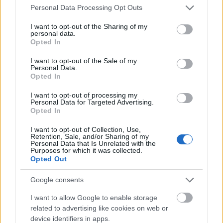
Please note that this website/app uses one or more Google
Personal Data Processing Opt Outs
services and may gather and store information including but
not limited to your visit or usage behaviour. You may click to
I want to opt-out of the Sharing of my
personal data.
grant or deny consent to Google and its third-party tags to
Opted In
use your data for below specified purposes in below Google
consent section.
I want to opt-out of the Sale of my
Personal Data.
Opted In
I want to opt-out of processing my
Personal Data for Targeted Advertising.
Opted In
I want to opt-out of Collection, Use,
Retention, Sale, and/or Sharing of my
Η δραστηριότητα της AEGEAN στην ευρύτερη
Personal Data that Is Unrelated with the
Purposes for which it was collected.
περιοχή της Μέσης Ανατολής, με αφετηρία την
Opted Out
απευθείας διασύνδεση με τον Λίβανο με τακτικές
Google consents
και ναυλωμένες πτήσεις ήδη από το 2009,
I want to allow Google to enable storage
ενισχύεται συστηματικά τα τελευταία χρόνια
related to advertising like cookies on web or
προσθέτοντας διαρκώς νέους προορισμούς
device identifiers in apps.