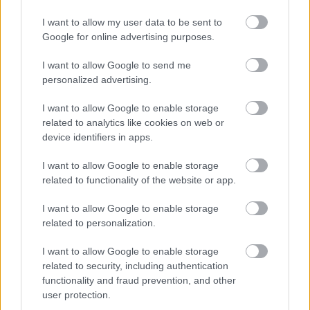
(Αίγυπτος, Ιορδανία, Σαουδική Αραβία και πλέον
I want to allow my user data to be sent to
Κουβέιτ) και αυξάνοντας παράλληλα τη συχνότητα
Google for online advertising purposes.
των δρομολογίων και τις προσφερόμενες θέσεις
I want to allow Google to send me
στοχεύοντας να θέσουν την Αθήνα και την
personalized advertising.
AEGEAN στην κορυφή των επιλογών όλων των
I want to allow Google to enable storage
ταξιδιωτών από τις αραβικές χώρες προς
related to analytics like cookies on web or
device identifiers in apps.
δημοφιλείς τουριστικούς προορισμούς της
Ελλάδας, αλλά και των μεγάλων ευρωπαϊκών
I want to allow Google to enable storage
related to functionality of the website or app.
πόλεων.
I want to allow Google to enable storage
related to personalization.
I want to allow Google to enable storage
related to security, including authentication
functionality and fraud prevention, and other
user protection.