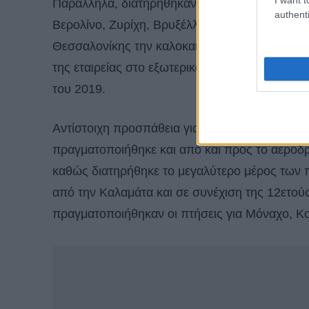
Παράλληλα, διατηρήθηκαν και τον Νοέμβριο τα
authenti
Βερολίνο, Ζυρίχη, Βρυξέλλες, Μιλάνο και Ρώμη
Θεσσαλονίκης την καλοκαιρινή περίοδο του 2
της εταιρείας στο εξωτερικό από το αεροδρόμ
του 2019.
Αντίστοιχη προσπάθεια για επιμήκυνση της το
πραγματοποιήθηκε και από και προς το αεροδρό
καθώς διατηρήθηκε το μεγαλύτερο μέρος των π
από την Καλαμάτα και σε συνέχιση της 12ετο
πραγματοποιήθηκαν οι πτήσεις για Μόναχο, Κ