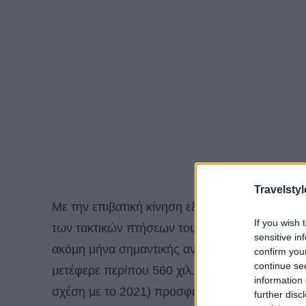
Travelstyl
Με την επιβατική κίνηση εξωτερικού να έχει φτά
If you wish 
των τακτικών πτήσεων του 2019 ολοκληρώθηκ
sensitive in
ακόμη μήνα σημαντικής ανάκαμψης και μετά τη
confirm you
continue se
μετέφερε περίπου 560 χιλ. επιβάτες στο δίκτ
information 
σχέση με το 2021) προσφέροντας 680 χιλ. θέσε
further disc