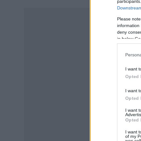
participants
Downstream 
-
Please note
information 
deny consent
in below Go
Persona
I want t
Opted 
I want t
Opted 
I want 
Advertis
Opted 
I want t
of my P
was col