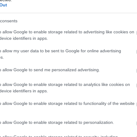
Out
consents
o allow Google to enable storage related to advertising like cookies on
evice identifiers in apps.
o allow my user data to be sent to Google for online advertising
s.
to allow Google to send me personalized advertising.
κατά την τρέχουσα χειμερινή περίοδο διατηρήθηκαν 8
o allow Google to enable storage related to analytics like cookies on
evice identifiers in apps.
να του 2019, από την Αθήνα. Η Βασιλεία, η Κολωνία,
, η Πάφος, αλλά και η Ποντγκόριτσα αποτελούν
o allow Google to enable storage related to functionality of the website
εί για πρώτη φορά κατά τη χειμερινή περίοδο από τον
ματα σε πληρότητες.
o allow Google to enable storage related to personalization.
o allow Google to enable storage related to security, including