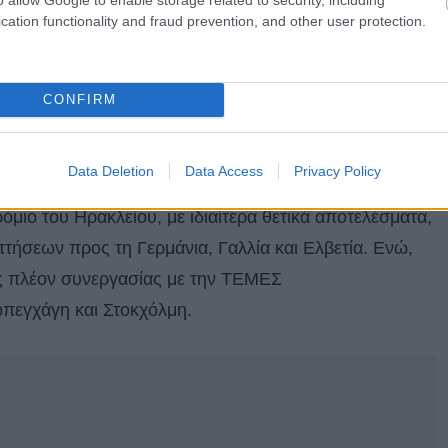
 6 νέα επιπλέον διεθνή δρομολόγια προς Αμβούργο,
cation functionality and fraud prevention, and other user protection.
 που εγκαινιάστηκαν για την απευθείας σύνδεση της
022, συμβάλλοντας στην αύξηση της δραστηριότητας
ιο «Μακεδονία» κατά 25%, σε σχέση με τον Νοέμβριο
CONFIRM
Data Deletion
Data Access
Privacy Policy
υριστικής περιόδου κατά τον προηγούμενο μήνα
μιο του Ηρακλείου, με ιδιαίτερα θετικά αποτελέσματα,
τήσεων προς τη Γερμάνια, Γαλλία και Ελβετία. Ενώ,
ύς πλέον συνεργασίας με την ΤΕΜΕΣ
οπεγχάγη και Στοκχόλμη.