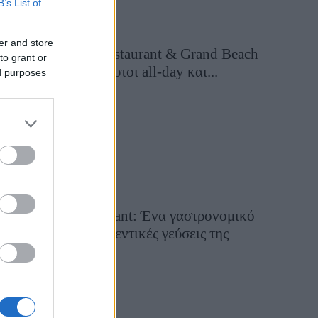
B’s List of
er and store
Grand Asia Restaurant & Grand Beach
to grant or
Club: Οι απόλυτοι all-day και...
ed purposes
2 ημέρες πριν
Tsapis Restaurant: Ένα γαστρονομικό
ταξίδι στις αυθεντικές γεύσεις της
Σίφνου!
29 Ιουλίου 2026, 9:54