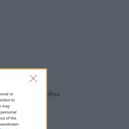
Τελευταία Άρθρα
sonal or
ection to
ou may
 personal
out of the
 downstream