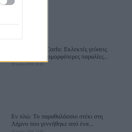
Aiolia Avlaki Corfu: Εκλεκτές γεύσεις
σε μία από τις ομορφότερες παραλίες...
28 Ιουλίου 2026, 10:50
Εν πλώ: Το παραθαλάσσιο στέκι στη
Λήμνο που γεννήθηκε από ένα...
24 Ιουλίου 2026, 13:00