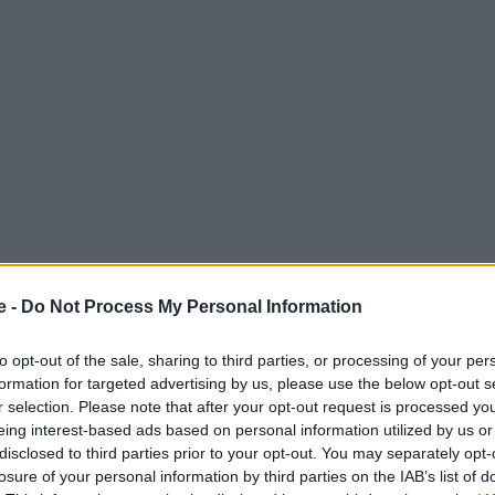
e -
Do Not Process My Personal Information
σει και οριακά να έχει ξεπεράσει τα αντίστοιχα επίπεδα
to opt-out of the sale, sharing to third parties, or processing of your per
ε ο Νοέμβριος, καταγράφοντας για την AEGEAN έναν
formation for targeted advertising by us, please use the below opt-out s
ν πανδημία του covid. Ειδικότερα, η AEGEAN
r selection. Please note that after your opt-out request is processed y
eing interest-based ads based on personal information utilized by us or
υο τακτικών πτήσεων εξωτερικού (+ 50% αύξηση σε
disclosed to third parties prior to your opt-out. You may separately opt-
ις.
losure of your personal information by third parties on the IAB’s list of