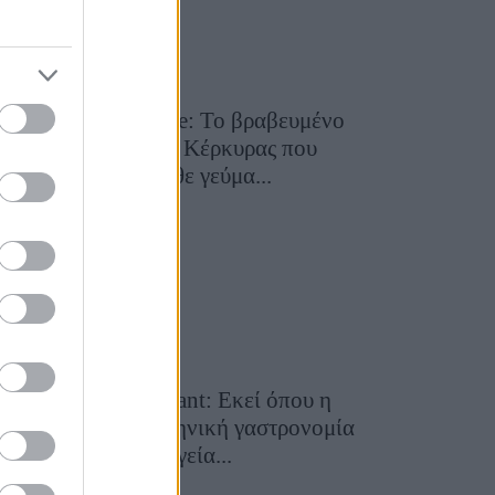
Toula’s Seaside: Το βραβευμένο
εστιατόριο της Κέρκυρας που
μετατρέπει κάθε γεύμα...
28 Ιουλίου 2026, 11:05
Cavos Restaurant: Εκεί όπου η
αυθεντική ελληνική γαστρονομία
συναντά τη μαγεία...
28 Ιουλίου 2026, 10:58