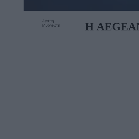
Αγάπη
Η AEGEAN ε
Μυργιώτη