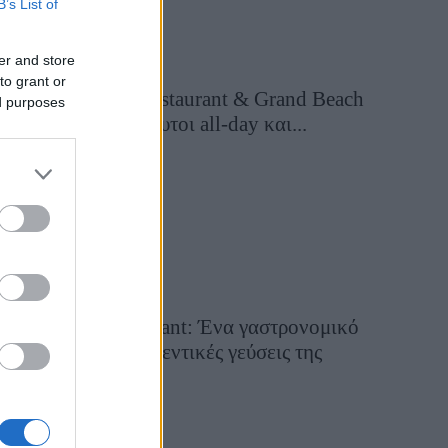
B’s List of
er and store
to grant or
Grand Asia Restaurant & Grand Beach
ed purposes
Club: Οι απόλυτοι all-day και...
11 ώρες πριν
Tsapis Restaurant: Ένα γαστρονομικό
ταξίδι στις αυθεντικές γεύσεις της
Σίφνου!
29 Ιουλίου 2026, 9:54