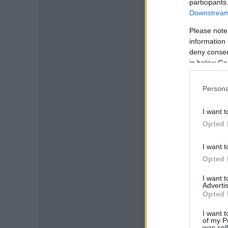
participants
Downstream 
Please note
information 
deny consent
in below Go
Persona
I want t
Opted 
I want t
Opted 
I want 
Advertis
Opted 
I want t
of my P
was col