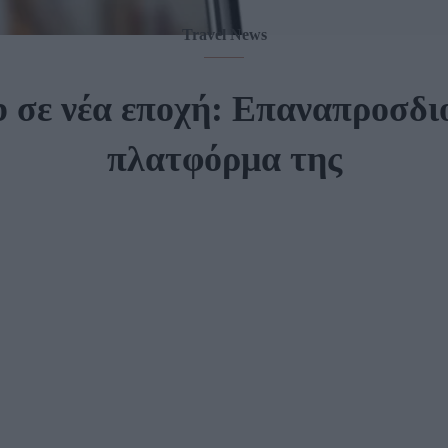
Travel News
 σε νέα εποχή: Επαναπροσδιο
πλατφόρμα της