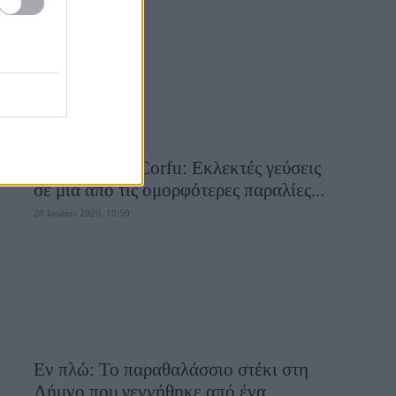
28 Ιουλίου 2026, 10:58
Aiolia Avlaki Corfu: Εκλεκτές γεύσεις
σε μία από τις ομορφότερες παραλίες...
28 Ιουλίου 2026, 10:50
Εν πλώ: Το παραθαλάσσιο στέκι στη
Λήμνο που γεννήθηκε από ένα...