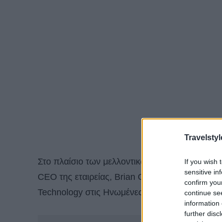
Travelstyl
Στο πλαίσιο των μελλοντικών στρατηγικών κατ
If you wish 
sensitive in
CEO της εταιρείας, Brian Chesky, κατά τη διά
confirm you
Technology στις Ηνωμένες Πολιτείες.
continue se
information 
further disc
-