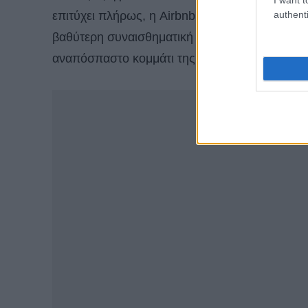
authenti
επιτύχει πλήρως, η Airbnb θα αποτελεί μια από
βαθύτερη συναισθηματική σύνδεση. «Υπάρχουν τ
αναπόσπαστο κομμάτι της καθημερινότητας τω