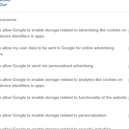
Out
consents
o allow Google to enable storage related to advertising like cookies on
evice identifiers in apps.
o allow my user data to be sent to Google for online advertising
s.
to allow Google to send me personalized advertising.
 σε τρεις βασικούς πυλώνες: την τεχνητή νοημοσύνη
τατροπή της πλατφόρμας σε έναν ολοκληρωμένο «χώρο
o allow Google to enable storage related to analytics like cookies on
evice identifiers in apps.
o allow Google to enable storage related to functionality of the website
σει χρόνο. «Δεν πρόκειται να συμβεί μέσα σε δύο ή
λιχθεί μέσα στην επόμενη δεκαετία».
o allow Google to enable storage related to personalization.
δυνατότητες της εταιρείας, υπογραμμίζοντας πως, αν
o allow Google to enable storage related to security, including