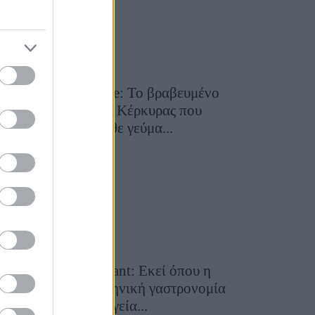
Toula’s Seaside: Το βραβευμένο
εστιατόριο της Κέρκυρας που
μετατρέπει κάθε γεύμα...
28 Ιουλίου 2026, 11:05
Cavos Restaurant: Εκεί όπου η
αυθεντική ελληνική γαστρονομία
συναντά τη μαγεία...