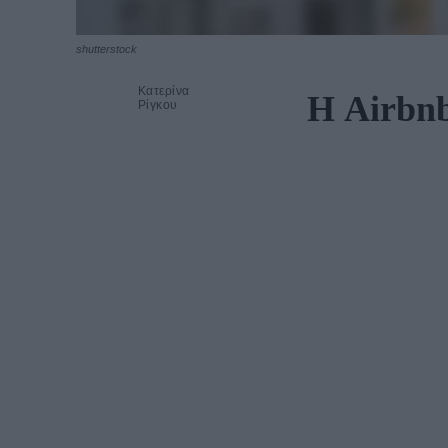
shutterstock
Κατερίνα
Η Airbnb
Ρίγκου