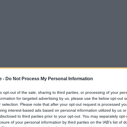
e -
Do Not Process My Personal Information
ευθύνσεων της Airbnb αναφέρθηκε ο συνιδρυτής και
to opt-out of the sale, sharing to third parties, or processing of your per
formation for targeted advertising by us, please use the below opt-out s
ρκεια της ομιλίας του στο συνέδριο Communacopia &
r selection. Please note that after your opt-out request is processed y
eing interest-based ads based on personal information utilized by us or
disclosed to third parties prior to your opt-out. You may separately opt-
losure of your personal information by third parties on the IAB’s list of
 Advertisement -