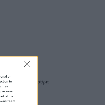
sonal or
Τελευταία Άρθρα
ection to
ou may
 personal
out of the
 downstream