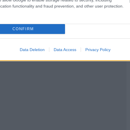
cation functionality and fraud prevention, and other user protection.
 τις εφαρμογές με την οποία οι χρήστες θα έχουν
εράστιες ευκαιρίες για να γίνει η Airbnb
ν ανθρώπων», τόνισε.
CONFIRM
Data Deletion
Data Access
Privacy Policy