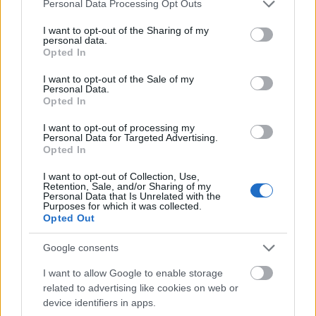
Please note that this website/app uses one or more Google
Personal Data Processing Opt Outs
services and may gather and store information including but
not limited to your visit or usage behaviour. You may click to
I want to opt-out of the Sharing of my
personal data.
grant or deny consent to Google and its third-party tags to
Opted In
use your data for below specified purposes in below Google
consent section.
I want to opt-out of the Sale of my
Personal Data.
Opted In
I want to opt-out of processing my
Personal Data for Targeted Advertising.
Opted In
Η παρουσία της ελληνικής πρωτεύουσας σε αυτή
τη λίστα δεν αφορά τάσεις ή «viral» ταξιδιωτικά
I want to opt-out of Collection, Use,
Retention, Sale, and/or Sharing of my
Personal Data that Is Unrelated with the
hits. Αντίθετα, αναγνωρίζει τη διαχρονική της αξία:
Purposes for which it was collected.
Opted Out
μια πόλη όπου η αρχαία ιστορία συνυπάρχει με τη
σύγχρονη αστική ζωή, τα μουσεία με τις ταράτσες,
Google consents
οι γειτονιές με χαρακτήρα με τη ζωντανή νυχτερινή
I want to allow Google to enable storage
σκηνή. Μια πόλη που μπορείς να επισκεφθείς ξανά
related to advertising like cookies on web or
device identifiers in apps.
και ξανά και κάθε φορά να ανακαλύπτεις κάτι