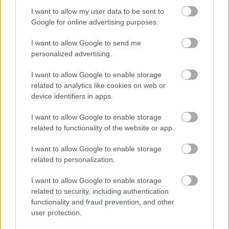
διαφορετικό.
I want to allow my user data to be sent to
Google for online advertising purposes.
Παράλληλα, το Time Out ξεχωρίζει και τις πόλεις
I want to allow Google to send me
personalized advertising.
που αναμένεται να πρωταγωνιστήσουν το 2026,
είτε λόγω μεγάλων διοργανώσεων είτε λόγω
I want to allow Google to enable storage
related to analytics like cookies on web or
αυξημένου πολιτιστικού ενδιαφέροντος. Σε αυτή
device identifiers in apps.
την κατηγορία περιλαμβάνονται το
Μιλάνο
, η
I want to allow Google to enable storage
Βιέννη
, το
Τρέντσιν
στη Σλοβακία και η
related to functionality of the website or app.
Γλασκώβη
, προορισμοί που υπόσχονται μια πιο
I want to allow Google to enable storage
«φρέσκια» ταξιδιωτική εμπειρία.
related to personalization.
Ωστόσο, η διάκριση της Αθήνας ως
all-time
I want to allow Google to enable storage
related to security, including authentication
classic
δείχνει κάτι βαθύτερο: ότι δεν χρειάζεται να
functionality and fraud prevention, and other
επανεφευρίσκει συνεχώς τον εαυτό της για να
user protection.
παραμένει ελκυστική. Η ιστορία, η καθημερινότητα,