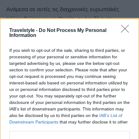
Ανάμεσα σε αυτές τις διαχρονικές ευρωπαϊκές
πόλεις βρίσκονται το Παρίσι, το Λονδίνο, το
Άμστερνταμ, η Βαρκελώνη, η Ρώμη, το Βερολίνο,
Travelstyle -
Do Not Process My Personal
Information
το Εδιμβούργο, η Λισαβόνα και το Δουβλίνο. Και,
φυσικά,
η Αθήνα
, η οποία καταλαμβάνει την
9η
If you wish to opt-out of the sale, sharing to third parties, or
processing of your personal or sensitive information for
θέση
, επιβεβαιώνοντας για άλλη μια φορά τη θέση
targeted advertising by us, please use the below opt-out
της ως κλασικός city break προορισμός.
section to confirm your selection. Please note that after your
opt-out request is processed you may continue seeing
interest-based ads based on personal information utilized by
us or personal information disclosed to third parties prior to
your opt-out. You may separately opt-out of the further
disclosure of your personal information by third parties on the
IAB’s list of downstream participants. This information may
also be disclosed by us to third parties on the
IAB’s List of
Downstream Participants
that may further disclose it to other
third parties.