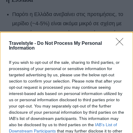
Παρότι η Ελλάδα ανεβαίνει στις προτιμήσεις, το
μερίδιο (~4-5%) είναι ακόμα μικρό σε σχέση με
κορυφαίους προορισμούς — επομένως υπάρχει
χώρος για ενίσχυση.
Travelstyle -
Do Not Process My Personal
Information
Η επέκταση της τουριστικής σεζόν απαιτεί
If you wish to opt-out of the sale, sharing to third parties, or
επένδυση σε υποδομές, προώθηση του
processing of your personal or sensitive information for
χειμερινού τουρισμού, και ανάπτυξη
targeted advertising by us, please use the below opt-out
section to confirm your selection. Please note that after your
προορισμών που δεν επιχειρούν μόνο καλοκαίρι.
opt-out request is processed you may continue seeing
Οι απαιτήσεις των ταξιδιωτών αλλάζουν —
interest-based ads based on personal information utilized by
us or personal information disclosed to third parties prior to
θέλουν βιώσιμες εμπειρίες, ασφάλεια, καλή αξία
your opt-out. You may separately opt-out of the further
— και η Ελλάδα πρέπει να προσαρμοστεί.
disclosure of your personal information by third parties on the
IAB’s list of downstream participants. This information may
Η διαχείριση της αυξημένης ζήτησης είναι
also be disclosed by us to third parties on the
IAB’s List of
Downstream Participants
that may further disclose it to other