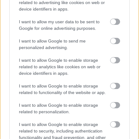
related to advertising like cookies on web or
προσφορές εκτός εποχής, επικοινωνία για
device identifiers in apps.
«εκτός καλοκαιριού» ταξίδια
.
I want to allow my user data to be sent to
Η αλήθεια είναι ότι υπάρχουν πανέμορφες
Google for online advertising purposes.
περιοχές της Ελλάδας που μπορούν να
I want to allow Google to send me
λειτουργήσουν άψογα και τον χειμώνα, να
personalized advertising.
προσφέρουν μια εξαιρετική εμπειρία στον
I want to allow Google to enable storage
επισκέπτη, πράγμα που σημαίνει ότι ο κλάδος
related to analytics like cookies on web or
device identifiers in apps.
πρέπει να εκμεταλλευτεί την τάση.
I want to allow Google to enable storage
Η Ελλάδα έχει πλέον μια
σημαντική παρουσία
related to functionality of the website or app.
ανάμεσα στους ευρωπαϊκούς προορισμούς που
I want to allow Google to enable storage
ταξιδιώτες σχεδιάζουν για τη χειμερινή/εκτός σεζόν
related to personalization.
απόδραση. Οι έρευνες της ETC και άλλες μελέτες
I want to allow Google to enable storage
δείχνουν πως η χώρα βρίσκεται στο top 10 —
related to security, including authentication
functionality and fraud prevention, and other