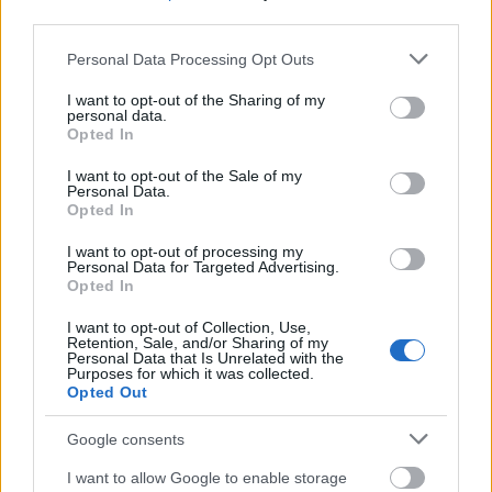
κρίσιμη για να αποφευχθούν προβλήματα όπως
third parties.
υπερκοστολόγηση, πίεση υποδομών, ή
Please note that this website/app uses one or more Google
Personal Data Processing Opt Outs
αρνητικές επιπτώσεις στη φύση και τον
services and may gather and store information including but
not limited to your visit or usage behaviour. You may click to
I want to opt-out of the Sharing of my
πολιτισμό.
personal data.
grant or deny consent to Google and its third-party tags to
Opted In
use your data for below specified purposes in below Google
Τι σημαίνει για τον ταξιδιώτη ή τον
consent section.
I want to opt-out of the Sale of my
Personal Data.
επιχειρηματία
Opted In
I want to opt-out of processing my
Για όσους σκέφτονται ταξίδι στην Ελλάδα εκτός
Personal Data for Targeted Advertising.
Opted In
καλοκαιριού, η χώρα φαίνεται όλο και πιο
ελκυστική επιλογή — πιθανώς με λιγότερη
I want to opt-out of Collection, Use,
Retention, Sale, and/or Sharing of my
Personal Data that Is Unrelated with the
συμφόρηση, πιο προσιτές τιμές, καλή εμπειρία.
Purposes for which it was collected.
Opted Out
Για όσους δραστηριοποιούνται στον τουρισμό
(ξενοδοχεία, ενοικιαζόμενα, εμπόριο), είναι καλή
Google consents
στιγμή να σκεφτούν
χειμερινά πακέτα,
I want to allow Google to enable storage