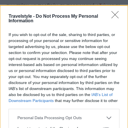
συνιστάται να προβούν σε προεγγραφή
εδώ
για τη
διευκόλυνση της διαδικασίας. Όσοι δεν έχουν
Travelstyle -
Do Not Process My Personal
Information
υποβάλει ηλεκτρονική αίτηση μπορούν
παρουσιαστούν στο Ξενοδοχείο Divani Caravel
If you wish to opt-out of the sale, sharing to third parties, or
processing of your personal or sensitive information for
στην Αθήνα καθώς και στο
targeted advertising by us, please use the below opt-out
Ξενοδοχείο Monasty στη Θεσσαλονίκη.
section to confirm your selection. Please note that after your
Περισσότερες πληροφορίες σχετικά με τις
opt-out request is processed you may continue seeing
interest-based ads based on personal information utilized by
απαιτήσεις για τη διαδικασία επιλογής είναι
us or personal information disclosed to third parties prior to
διαθέσιμες στη διεύθυνση emirates.com/careers.
your opt-out. You may separately opt-out of the further
disclosure of your personal information by third parties on the
Οι υποψήφιοι θα πρέπει να είναι προετοιμασμένοι
IAB’s list of downstream participants. This information may
να περάσουν όλη την ημέρα στους χώρους
also be disclosed by us to third parties on the
IAB’s List of
Downstream Participants
that may further disclose it to other
διεξαγωγής του Open Day. Οι υποψήφιοι που θα
third parties.
επιλεγούν θα ενημερώνονται για τον χρόνο των
Please note that this website/app uses one or more Google
Personal Data Processing Opt Outs
περαιτέρω αξιολογήσεων και συνεντεύξεων την ίδια
services and may gather and store information including but