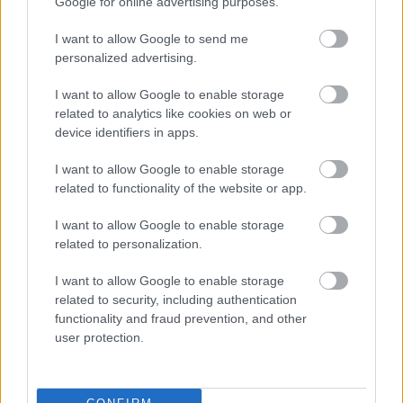
Google for online advertising purposes.
I want to allow Google to send me
personalized advertising.
I want to allow Google to enable storage
related to analytics like cookies on web or
device identifiers in apps.
I want to allow Google to enable storage
related to functionality of the website or app.
I want to allow Google to enable storage
related to personalization.
Στην παγκόσμια ομάδα πληρώματος καμπίνας της
I want to allow Google to enable storage
Emirates περιλαμβάνονται περισσότερες από 148
related to security, including authentication
functionality and fraud prevention, and other
εθνικότητες, αντικατοπτρίζοντας το μίγμα επιβατών
user protection.
της εταιρείας και τις διεθνείς δραστηριότητές της σε
145 προορισμούς σε έξι ηπείρους. Η αεροπορική