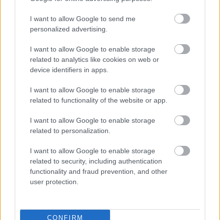
«Από σήμερα το πρωί επεκτείναμε την αναστολή
I want to allow Google to send me
των πτήσεων από επτά χώρες της νότιας Αφρικής
personalized advertising.
μέχρι το Σάββατο», είπε ο Μπον στον ραδιοφωνικό
I want to allow Google to enable storage
σταθμό RTL.
related to analytics like cookies on web or
device identifiers in apps.
Από την άλλη η Ιαπωνία έφτασε στο άλλο
I want to allow Google to enable storage
άκρο και έκλεισε τα σύνορά της, λόγω της
related to functionality of the website or app.
μετάλλαξης Όμικρον, σε όλους του ξένους
I want to allow Google to enable storage
ταξιδιώτες
related to personalization.
Η
Ιαπωνία
κλείνει από αύριο (30/11) τα σύνορά
I want to allow Google to enable storage
related to security, including authentication
της σε όλους τους αλλοδαπούς ταξιδιώτες, για να
functionality and fraud prevention, and other
αποφύγει την εξάπλωση της παραλλαγής Όμικρον
user protection.
του κορονοϊού στο έδαφός της, ανακοίνωσε η
ιαπωνική κυβέρνηση, μόλις τρεις εβδομάδες αφού
CONFIRM