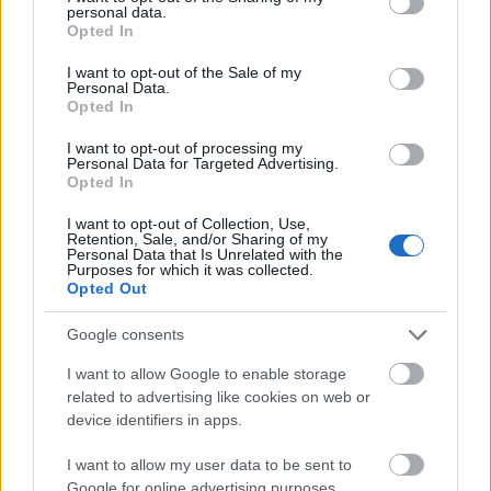
Εντός της Ευρωπαϊκής Ένωσης, από την άλλη
personal data.
grant or deny consent to Google and its third-party tags to
Opted In
πλευρά, δεν γίνεται ως τώρα καμία αλλαγή και έτσι
use your data for below specified purposes in below Google
consent section.
από τους εμβολιασμένους δεν απαιτείται τεστ. Οι
I want to opt-out of the Sale of my
Personal Data.
μη εμβολιασμένοι ταξιδιώτες, είτε επιστρέφουν από
Opted In
την Ευρώπη είτε από μια χώρα στον υπόλοιπο
I want to opt-out of processing my
Personal Data for Targeted Advertising.
κόσμο, θα πρέπει και στις δύο περιπτώσεις να
Opted In
υποβληθούν σε τεστ 24 ωρών (σε σύγκριση με 48
I want to opt-out of Collection, Use,
Retention, Sale, and/or Sharing of my
ώρες ή 72 ώρες που ίσχυε ως τώρα).
Personal Data that Is Unrelated with the
Purposes for which it was collected.
Opted Out
Η Γαλλία έχει επίσης αποφασίσει να παρατείνει
Google consents
μέχρι τουλάχιστον το Σάββατο την αναστολή των
πτήσεων από χώρες της νότιας Αφρικής, όπως
I want to allow Google to enable storage
related to advertising like cookies on web or
είπε ο υπουργός Ευρωπαϊκών
device identifiers in apps.
Υποθέσεων Κλεμάν Μπον.
I want to allow my user data to be sent to
Google for online advertising purposes.