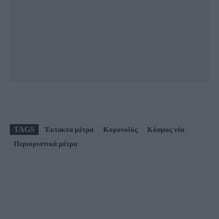
TAGS
Έκτακτα μέτρα
Κορονοϊός
Κόσμος νέα
Περιοριστικά μέτρα