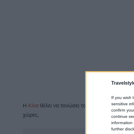
Travelstyl
If you wish 
sensitive in
Η
Κίνα
θέλει να τονώσει τον τουρισμό και να δ
confirm you
χώρες.
continue se
information 
further disc
-