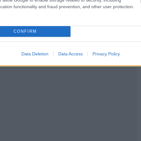
ψηλής ποιότητας των ανταλλαγών προσωπικού από την
cation functionality and fraud prevention, and other user protection.
ύ επιπέδου προς τον έξω κόσμο», δήλωσε ο εκπρόσωπος
ημέρωση.
CONFIRM
Data Deletion
Data Access
Privacy Policy