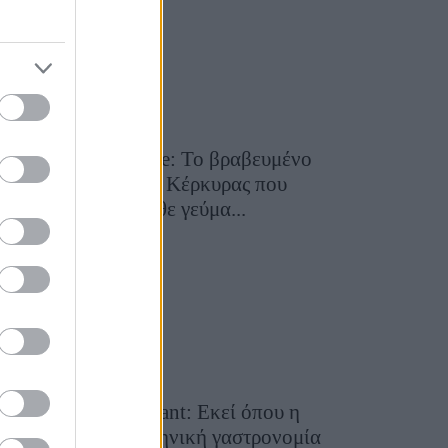
Toula’s Seaside: Το βραβευμένο
εστιατόριο της Κέρκυρας που
μετατρέπει κάθε γεύμα...
28 Ιουλίου 2026, 11:05
Cavos Restaurant: Εκεί όπου η
αυθεντική ελληνική γαστρονομία