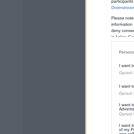
participants
Downstream 
Please note
information 
deny consent
in below Go
Persona
I want t
Opted 
I want t
Opted 
I want 
Advertis
Opted 
I want t
of my P
was col