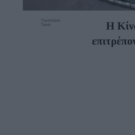
Travelstyle
Η Κίν
Team
επιτρέπον