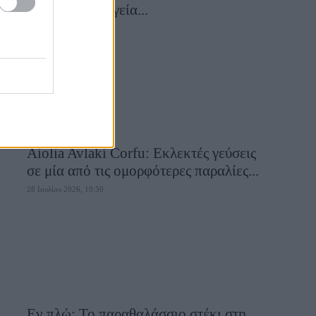
συναντά τη μαγεία...
28 Ιουλίου 2026, 10:58
Aiolia Avlaki Corfu: Εκλεκτές γεύσεις
σε μία από τις ομορφότερες παραλίες...
28 Ιουλίου 2026, 10:50
Εν πλώ: Το παραθαλάσσιο στέκι στη