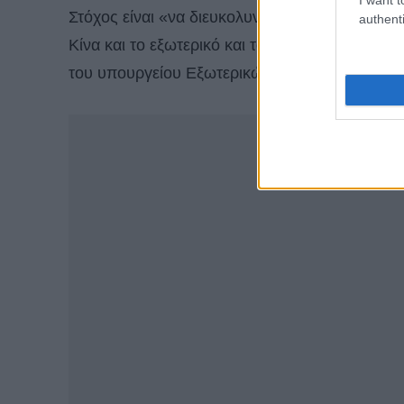
Στόχος είναι «να διευκολυνθεί η ανάπτυξη υ
authenti
Κίνα και το εξωτερικό και το άνοιγμα υψηλο
του υπουργείου Εξωτερικών Μάο Νινγκ σε εν