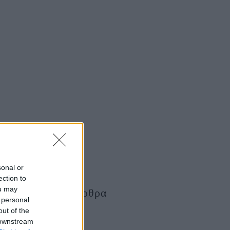
sonal or
ection to
ou may
Τελευταία Άρθρα
 personal
out of the
 downstream