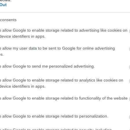
Out
consents
o allow Google to enable storage related to advertising like cookies on
evice identifiers in apps.
o allow my user data to be sent to Google for online advertising
s.
 βίζα σε πολίτες πέντε ευρωπαϊκών χωρών και της
to allow Google to send me personalized advertising.
ή καθώς η χώρα προσπαθεί να ενθαρρύνει
o allow Google to enable storage related to analytics like cookies on
ι για επαγγελματικούς λόγους και τουρισμό.
evice identifiers in apps.
o allow Google to enable storage related to functionality of the website
, της Γερμανίας, της Ιταλίας, της Ολλανδίας, της
α εισέρχονται στην Κίνα για έως και 15 ημέρες χωρίς
o allow Google to enable storage related to personalization.
να έτος.
o allow Google to enable storage related to security, including