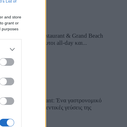
B’s List of
er and store
to grant or
ed purposes
Grand Asia Restaurant & Grand Beach
Club: Οι απόλυτοι all-day και...
39 λεπτά πριν
Tsapis Restaurant: Ένα γαστρονομικό
ταξίδι στις αυθεντικές γεύσεις της
Σίφνου!
29 Ιουλίου 2026, 9:54