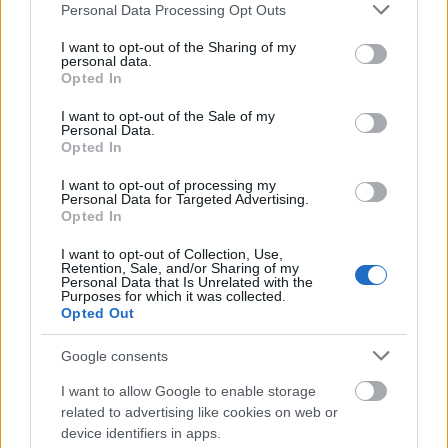
Please note that this website/app uses one or more Google
Personal Data Processing Opt Outs
services and may gather and store information including but
not limited to your visit or usage behaviour. You may click to
I want to opt-out of the Sharing of my
personal data.
grant or deny consent to Google and its third-party tags to
Opted In
use your data for below specified purposes in below Google
consent section.
I want to opt-out of the Sale of my
Personal Data.
Opted In
I want to opt-out of processing my
Personal Data for Targeted Advertising.
Opted In
I want to opt-out of Collection, Use,
Retention, Sale, and/or Sharing of my
Personal Data that Is Unrelated with the
Purposes for which it was collected.
Opted Out
Google consents
I want to allow Google to enable storage
related to advertising like cookies on web or
device identifiers in apps.