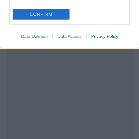
ενσωματώνουν έναν τρόπο ζωής που
ευθυγραμμίζεται με τις αρχές της ευεξίας και της
CONFIRM
μακροζωίας.
Data Deletion
Data Access
Privacy Policy