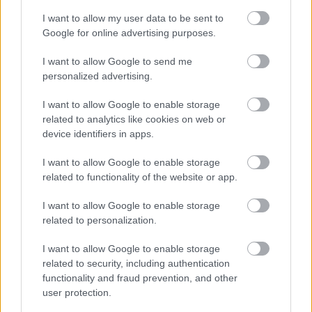
I want to allow my user data to be sent to
Google for online advertising purposes.
I want to allow Google to send me
Φύση και δραστηριότητες για αναζωογόνηση
personalized advertising.
Η Κρήτη δεν προσφέρει μόνο γεύσεις. Η
φύση της
I want to allow Google to enable storage
related to analytics like cookies on web or
αποτελεί έναν από τους μεγαλύτερους πόλους
device identifiers in apps.
έλξης για ταξιδιώτες που αναζητούν wellness
I want to allow Google to enable storage
εμπειρίες. Από πεζοπορίες στο
φαράγγι της
related to functionality of the website or app.
Σαμαριάς
μέχρι βουτιές στις ροζ αμμουδιές της
I want to allow Google to enable storage
λιμνοθάλασσας Μπάλου
, οι επισκέπτες μπορούν
related to personalization.
να συνδυάσουν χαλάρωση, διαλογισμό και φυσική
I want to allow Google to enable storage
άσκηση σε ένα μοναδικό σκηνικό. Παράλληλα, οι
related to security, including authentication
τοπικές συνήθειες, όπως η
απογευματινή σιέστα
functionality and fraud prevention, and other
user protection.
και οι
βραδινές βόλτες στα χωριά
,