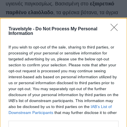
υγιεινές παγκοσμίως. Βασισμένη στο
εξαιρετικό
παρθένο ελαιόλαδο
, τα φρέσκα βότανα, τα άγρια
χόρτα και τα τοπικά προϊόντα, προσφέρει μια
Travelstyle -
Do Not Process My Personal
φυσική μορφή αποτοξίνωσης και ολιστικής ευεξίας.
Information
Οι ταξιδιώτες μπορούν να απολαύσουν αυθεντικές
If you wish to opt-out of the sale, sharing to third parties, or
γαστρονομικές εμπειρίες σε πόλεις όπως τα
Χανιά
processing of your personal or sensitive information for
και το Ρέθυμνο
, αλλά και σε παραδοσιακά χωριά
targeted advertising by us, please use the below opt-out
όπου οι συνταγές περνούν από γενιά σε γενιά και
section to confirm your selection. Please note that after your
opt-out request is processed you may continue seeing
διατηρούν τη μοναδική τους ταυτότητα.
interest-based ads based on personal information utilized by
us or personal information disclosed to third parties prior to
your opt-out. You may separately opt-out of the further
disclosure of your personal information by third parties on the
IAB’s list of downstream participants. This information may
also be disclosed by us to third parties on the
IAB’s List of
Downstream Participants
that may further disclose it to other
third parties.