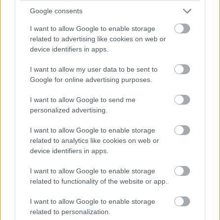
Δρυοπίδα βρίσκεται στο νότιο μέρος του νησιού σε
Google consents
απόσταση 8 χιλιομέτρων από τη Χώρα και είναι
I want to allow Google to enable storage
κτισμένη ανάμεσα σε δύο λόφους, σε υψόμετρο
related to advertising like cookies on web or
190 μέτρων. Κύριο γνώρισμα του οικισμού είναι τα
device identifiers in apps.
κεραμίδια που καλύπτουν τις σκεπές των
I want to allow my user data to be sent to
περισσότερων σπιτιών, πράγμα κυρίως οφείλεται
Google for online advertising purposes.
στην κεραμική ενασχόληση απόδημων εργατών σε
I want to allow Google to send me
καμίνια της Αθήνας, οι οποίοι μετέφεραν στη
personalized advertising.
γενέτειρά τους την αστική συνήθεια της
I want to allow Google to enable storage
κεραμοσκεπή.
related to analytics like cookies on web or
device identifiers in apps.
I want to allow Google to enable storage
related to functionality of the website or app.
I want to allow Google to enable storage
related to personalization.