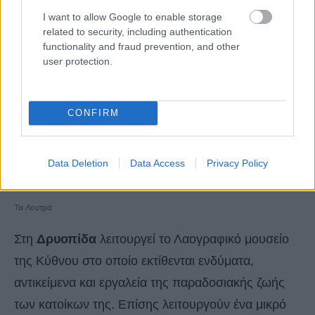
I want to allow Google to enable storage
related to security, including authentication
functionality and fraud prevention, and other
user protection.
CONFIRM
Data Deletion
Data Access
Privacy Policy
Τα Λουτρά
Στη
Δρυοπίδα
λειτουργεί το Λαογραφικό μουσείο
της Κύθνου στο οποίο εκτίθενται ενδύματα,
αντικείμενα και εργαλεία της παραδοσιακής ζωής
των κατοίκων της. Επίσης λειτουργούν ένα μικρό