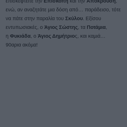
επισκεφτείτε την
Επισκοπή
και την
Απόκρουση
,
ενώ, αν αναζητάτε µια δόση από… παράδεισο, τότε
να πάτε στην παραλία του
Σκύλου
. Εξίσου
εντυπωσιακές, ο
Άγιος Σώστης
, τα
Ποτάµια
,
η
Φυκιάδα
, ο
Άγιος Δηµήτριο
ς, και καµιά…
90αρια ακόµα!