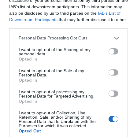
disclosure of your personal information by third parties on the
IAB’s list of downstream participants. This information may
also be disclosed by us to third parties on the
IAB’s List of
Downstream Participants
that may further disclose it to other
third parties.
Χώρα
Please note that this website/app uses one or more Google
Personal Data Processing Opt Outs
Από εδώ ο δρόµος συνεχίζει για τα
Λουτρά
, ένα
services and may gather and store information including but
not limited to your visit or usage behaviour. You may click to
I want to opt-out of the Sharing of my
ψαροχώρι όπου θα βρείτε συµπαθέστατα
personal data.
grant or deny consent to Google and its third-party tags to
Opted In
µαγαζάκια, ενώ αξίζει και µια στάση στο σηµείο
use your data for below specified purposes in below Google
consent section.
αναφοράς όλου του νησιού, τα
ιαµατικά
I want to opt-out of the Sale of my
Personal Data.
λουτρά
που χτίστηκαν επί Όθωνα το 1836! Αν και
Opted In
µπορεί να σας αποθαρρύνει η παλιακή όψη τους,
I want to opt-out of processing my
Personal Data for Targeted Advertising.
ένα ιαµατικό µπάνιο θα σας προσφέρει στιγµές
Opted In
χαλάρωσης. Must στάση και στη
Δρυοπίδα
I want to opt-out of Collection, Use,
Retention, Sale, and/or Sharing of my
ή
Σύλλακας
, ένα χωριό, όπου δεν πρωταγωνιστεί
Personal Data that Is Unrelated with the
Purposes for which it was collected.
το κυκλαδίτικο µπλε αλλά οι κεραµιδοσκεπές! Η
Opted Out