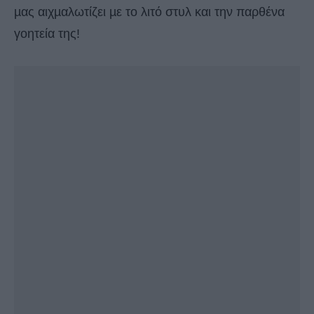
µας αιχµαλωτίζει µε το λιτό στυλ και την παρθένα
γοητεία της!