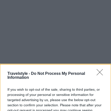
Travelstyle -
Do Not Process My Personal
Information
If you wish to opt-out of the sale, sharing to third parties, or
Οι μόνιμοι κάτοικοι είναι λιγοστοί και οι τουριστικές
processing of your personal or sensitive information for
targeted advertising by us, please use the below opt-out
υποδομές ανύπαρκτες – κάτι που σημαίνει μια πιο
section to confirm your selection. Please note that after your
αυθεντική εμπειρία. Κοντά βρίσκεται και το φαράγγι
opt-out request is processed you may continue seeing