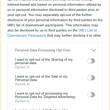
interest-based ads based on personal information utilized by
της Μαζιάς με τους παλιούς νερόμυλους, ενώ
us or personal information disclosed to third parties prior to
ταβερνάκια και ξενώνες θα βρείτε στα γύρω χωριά
your opt-out. You may separately opt-out of the further
disclosure of your personal information by third parties on the
του Πάρνωνα, όπως ο Κοσμάς,
η Καστάνιτσα,
IAB’s list of downstream participants. This information may
πανέμορφος διατηρητέος οικισμός
, και ο Πλάτανος.
also be disclosed by us to third parties on the
IAB’s List of
Downstream Participants
that may further disclose it to other
third parties.
Aποδράσεις στους ωραιότερους Εθνικούς Δρυμούς
Please note that this website/app uses one or more Google
Personal Data Processing Opt Outs
της Ελλάδας!
services and may gather and store information including but
not limited to your visit or usage behaviour. You may click to
I want to opt-out of the Sharing of my
personal data.
grant or deny consent to Google and its third-party tags to
Opted In
use your data for below specified purposes in below Google
consent section.
I want to opt-out of the Sale of my
Personal Data.
Opted In
I want to opt-out of processing my
Personal Data for Targeted Advertising.
Opted In