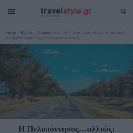
Αρχική
Ελλάδα
Πελοπόννησος
Η Πελοπόννησος...αλλιώς: Ανακαλύψτε 7
«κρυμμένα» μυστικά της για εναλλακτικές εκδρομές
Πελοπόννησος
Η Πελοπόννησος…αλλιώς: