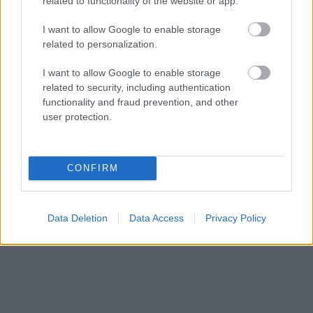
related to functionality of the website or app.
I want to allow Google to enable storage
3.Ένας «ύμνος» στο νερό
related to personalization.
I want to allow Google to enable storage
Μπορεί
η Δημητσάνα
να είναι πασίγνωστη, και τα
related to security, including authentication
κάλλη της να την έχουν κάνει έναν από τους πιο
functionality and fraud prevention, and other
user protection.
τουριστικούς προορισμούς της Ορεινής Αρκαδίας,
αλλά λίγοι γνωρίζουν, κι ακόμη λιγότεροι κάνουν
τον κόπο να επισκεφθούν ένα μέρος μαγικό, μια
CONFIRM
ανάσα από το χωριό:
Data Deletion
Data Access
Privacy Policy