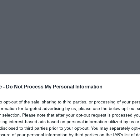
e -
Do Not Process My Personal Information
 γαλλικής μάρκας Leitmotiv — και το πρώτο πολυτελές
to opt-out of the sale, sharing to third parties, or processing of your per
formation for targeted advertising by us, please use the below opt-out s
 τις παλαιότερες και πιο αυθεντικές γειτονιές της
r selection. Please note that after your opt-out request is processed y
eing interest-based ads based on personal information utilized by us or
disclosed to third parties prior to your opt-out. You may separately opt-
losure of your personal information by third parties on the IAB’s list of
 Advertisement -