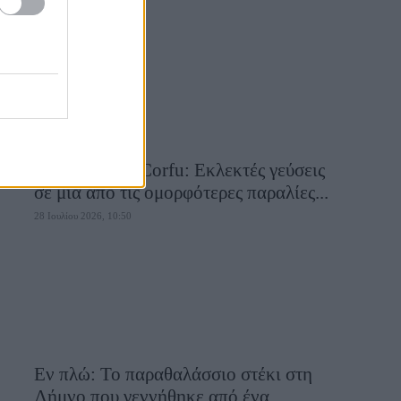
28 Ιουλίου 2026, 10:58
Aiolia Avlaki Corfu: Εκλεκτές γεύσεις
σε μία από τις ομορφότερες παραλίες...
28 Ιουλίου 2026, 10:50
Εν πλώ: Το παραθαλάσσιο στέκι στη
Λήμνο που γεννήθηκε από ένα...