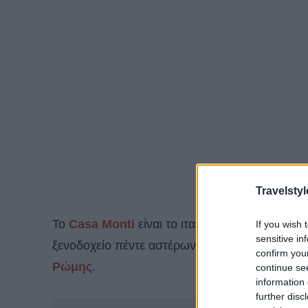
Travelstyl
Το
Casa Monti
είναι το ιταλικό ντεμπούτο της
If you wish 
sensitive in
ξενοδοχείο πέντε αστέρων στο
Monti
, μια από
confirm you
Ρώμης
.
continue se
information 
further disc
-