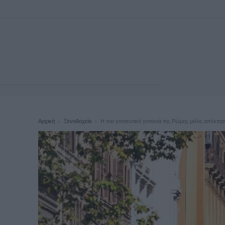
Αρχική
Ξενοδοχεία
Η πιο γοητευτική γειτονιά της Ρώμης μόλις απέκτησ