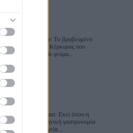
Toula’s Seaside: Το βραβευμένο
εστιατόριο της Κέρκυρας που
μετατρέπει κάθε γεύμα...
28 Ιουλίου 2026, 11:05
Cavos Restaurant: Εκεί όπου η
αυθεντική ελληνική γαστρονομία
συναντά τη μαγεία...