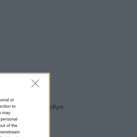
sonal or
Τελευταία Άρθρα
ection to
ou may
 personal
out of the
 downstream