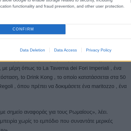
 Ρωμαϊκή Αγορά, το Monti έχει διατηρήσει κατά κάποιο
cation functionality and fraud prevention, and other user protection.
αλυσίδες καταστημάτων ή τουριστικές παγίδες εδώ. Και
α υπέροχο ξενοδοχείο σε αυτή τη γειτονιά μέχρι τώρα.
CONFIRM
at 500 έξω από το ξενοδοχείο
τονιά», λέει στο T+L ο Andrea Ronchetti, ο γενικός
Data Deletion
Data Access
Privacy Policy
 του εργάζονται για τη δημιουργία ενός οδηγού για τα
με μέρη όπως το La Taverna dei Fori Imperiali , ένα
πόσταση, tο Drink Kong , το οποίο κατατάσσεται στα 50
egoli , όπου πρέπει να δοκιμάσετε ένα maritozzo , ένα
με σημείο αναφοράς για τους Ρωμαίους», λέει.
πειρία χωρίς το εμπόδιο που συναντάτε μερικές
ων».