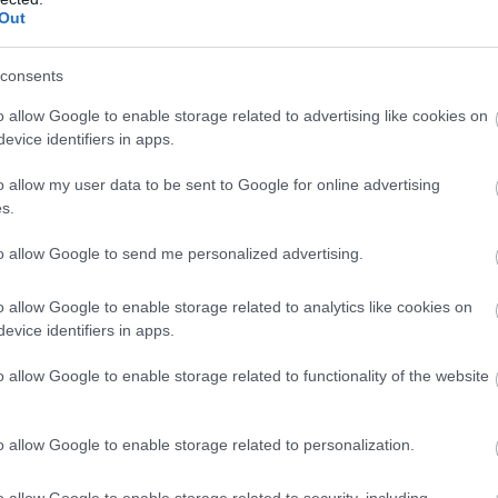
Out
consents
o allow Google to enable storage related to advertising like cookies on
evice identifiers in apps.
o allow my user data to be sent to Google for online advertising
s.
to allow Google to send me personalized advertising.
ευτικό πολυτελές boutique ξενοδοχείο της Ρώμης. Είναι
 Leitmotiv, το οποίο βρίσκεται πίσω από το La
o allow Google to enable storage related to analytics like cookies on
τις γαλλικές Άλπεις, και τώρα στην ιταλική
evice identifiers in apps.
γους ταξιδιώτες που ήθελαν να δουν μια εναλλακτική
o allow Google to enable storage related to functionality of the website
δοχείο πέντε αστέρων που άνοιξε στο Monti, μια
 χειροτεχνών και ζωντανά εστιατόρια και μπαρ που
o allow Google to enable storage related to personalization.
ήθος. Παρά το γεγονός ότι βρίσκεται σε μικρή
o allow Google to enable storage related to security, including