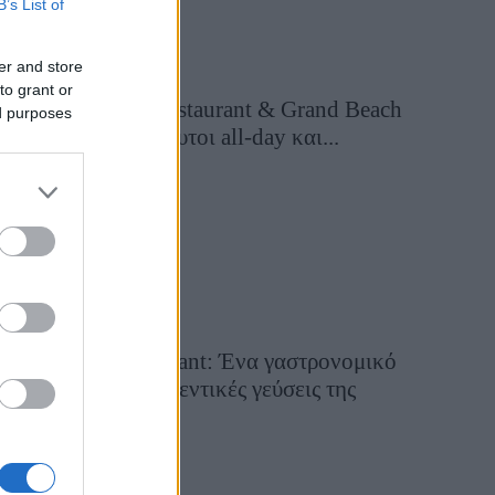
B’s List of
er and store
to grant or
Grand Asia Restaurant & Grand Beach
ed purposes
Club: Οι απόλυτοι all-day και...
3 ημέρες πριν
Tsapis Restaurant: Ένα γαστρονομικό
ταξίδι στις αυθεντικές γεύσεις της
Σίφνου!
29 Ιουλίου 2026, 9:54