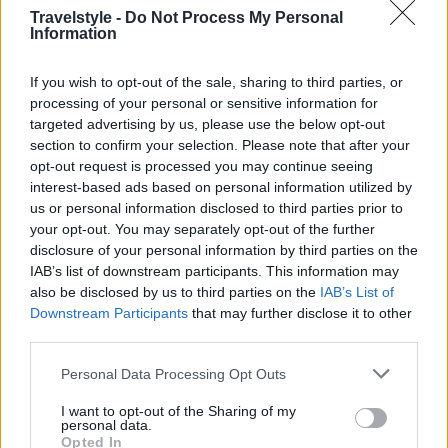
ίδιες και αφορούν πλέον πρόσθετη χρέωση.
Travelstyle -
Do Not Process My Personal
Information
Η ένωση “Airlines for Europe” επιβεβαιώνει ότι όλα
If you wish to opt-out of the sale, sharing to third parties, or
τα μέλη της θα υιοθετήσουν τα νέα ή και πιο
processing of your personal or sensitive information for
targeted advertising by us, please use the below opt-out
γενναιόδωρα μεγέθη μέχρι το τέλος του
section to confirm your selection. Please note that after your
καλοκαιριού . Παρ’ όλα αυτά, ορισμένοι κριτικοί
opt-out request is processed you may continue seeing
interest-based ads based on personal information utilized by
αποφεύγουν την ένταση χρεώσεων και την έλλειψη
us or personal information disclosed to third parties prior to
χώρου στις καμπίνες, ενώ και η Ευρωπαϊκή
your opt-out. You may separately opt-out of the further
Επιτροπή εξετάζει μέτρα που θα απαγόρευαν
disclosure of your personal information by third parties on the
IAB’s list of downstream participants. This information may
τελείως τις χρεώσεις για χειραποσκευές έως 7 kg .
also be disclosed by us to third parties on the
IAB’s List of
Downstream Participants
that may further disclose it to other
third parties.
Please note that this website/app uses one or more Google
Personal Data Processing Opt Outs
services and may gather and store information including but
not limited to your visit or usage behaviour. You may click to
I want to opt-out of the Sharing of my
personal data.
grant or deny consent to Google and its third-party tags to
Opted In