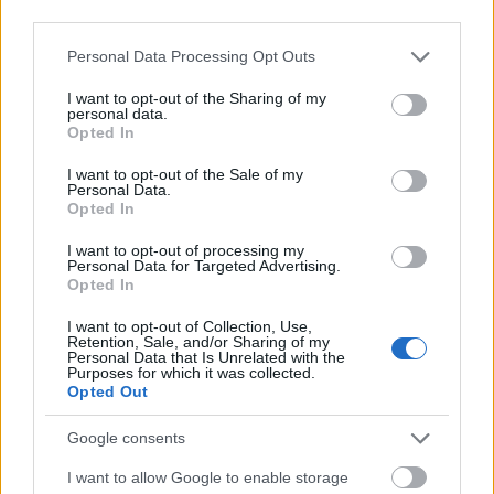
third parties.
Please note that this website/app uses one or more Google
Personal Data Processing Opt Outs
services and may gather and store information including but
not limited to your visit or usage behaviour. You may click to
I want to opt-out of the Sharing of my
personal data.
grant or deny consent to Google and its third-party tags to
Opted In
use your data for below specified purposes in below Google
consent section.
I want to opt-out of the Sale of my
Personal Data.
Opted In
I want to opt-out of processing my
Personal Data for Targeted Advertising.
Opted In
I want to opt-out of Collection, Use,
Retention, Sale, and/or Sharing of my
Personal Data that Is Unrelated with the
Purposes for which it was collected.
Opted Out
Τι προβληματίζει τους ειδικούς
Google consents
I want to allow Google to enable storage
Ωστόσο, αυτό που προβληματίζει τους φορείς