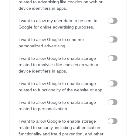
related to advertising like cookies on web or
περισσότερο δεν είναι τόσο η μεταφορά των
device identifiers in apps.
φορτίων, αλλά η παράδοση των εμβολίων. Αυτό
I want to allow my user data to be sent to
συμβαίνει γιατί δε θεωρείται ότι όλα τα αεροπλάνα
Google for online advertising purposes.
διαθέτουν
τις κατάλληλες συνθήκες για τη
I want to allow Google to send me
μεταφορά εμβολίων.
Σύμφωνα με τους
personalized advertising.
επιστήμονες, απαιτείται ένα τυπικό εύρος
I want to allow Google to enable storage
θερμοκρασίας
2-8 βαθμών Κελσίου
για τη
related to analytics like cookies on web or
device identifiers in apps.
μεταφορά φαρμάκων, ενώ ορισμένα εμβόλια
ενδέχεται να απαιτούν ακόμη χαμηλότερες
I want to allow Google to enable storage
related to functionality of the website or app.
θερμοκρασίες. Το γεγονός αυτό και μόνο
αναμένεται να αποκλείσει αρκετά αεροσκάφη.
I want to allow Google to enable storage
related to personalization.
I want to allow Google to enable storage
related to security, including authentication
functionality and fraud prevention, and other