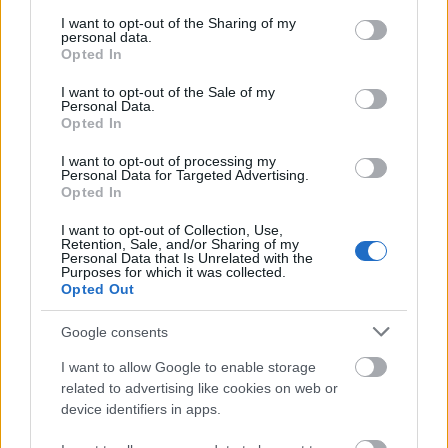
services and may gather and store information including but
not limited to your visit or usage behaviour. You may click to
I want to opt-out of the Sharing of my
personal data.
grant or deny consent to Google and its third-party tags to
Opted In
use your data for below specified purposes in below Google
Ταβέρνες με εκλεκτά εδέσματα, δραστηριότητες στη
consent section.
I want to opt-out of the Sale of my
Personal Data.
φύση και η εκδρομή στις πηγές και το υπέροχο
Opted In
πλατανοδάσος του Κεφαλόβρυσου, δεν αφήνουν
I want to opt-out of processing my
κανένα αδιάφορο
Personal Data for Targeted Advertising.
Opted In
Eίναι ίσως από τα ομορφότερα ορεινά μέρη με
I want to opt-out of Collection, Use,
Retention, Sale, and/or Sharing of my
συγκλονιστικά τοπία και καθαρό αέρα και γνωστό
Personal Data that Is Unrelated with the
Purposes for which it was collected.
-και όχι τυχαία- ως η Ελβετία της Ελλάδας.
Opted Out
Google consents
Περιτριγυρισµένη από έλατα, η ευρυτανική
I want to allow Google to enable storage
πρωτεύουσα, σε υψόµετρο 960 µ. στη νοτιοδυτική
related to advertising like cookies on web or
πλευρά του όρους Βελούχι, ενδείκνυται για τον
device identifiers in apps.
χειμώνα καθώς κατά πάσα πιθανότητα θα σας