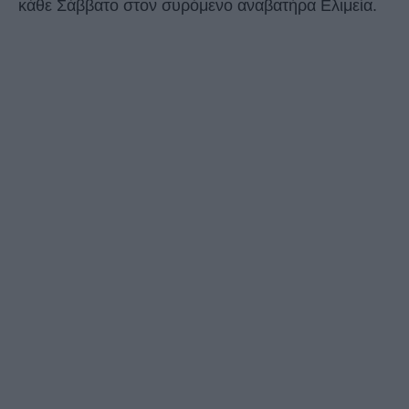
κάθε Σάββατο στον συρόμενο αναβατήρα Ελιμεία.