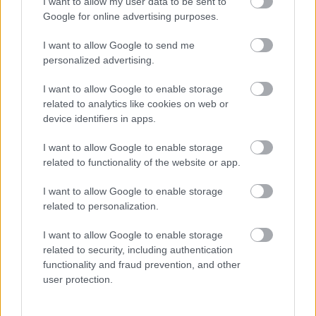
I want to allow my user data to be sent to
υποδεχτεί σκεπασµένη µε αφράτο χιόνι!
Google for online advertising purposes.
I want to allow Google to send me
Στο Καρπενήσι αλλά και ευρύτερα
personalized advertising.
στη
Ευρυτανία
θα τα βρείτε όλα… χειμερινά σπορ,
I want to allow Google to enable storage
ανέσεις, εξαιρετικό φαγητό, διασκέδαση, αλλά και
related to analytics like cookies on web or
device identifiers in apps.
αγέρωχα βουνά, ορμητικά ποτάμια, πανέμορφα
φαράγγια, γραφικά χωριά και ιστορικά μοναστήρια.
I want to allow Google to enable storage
related to functionality of the website or app.
Στις πίστες του χιονοδρομικού κέντρου στο
Βελούχι, οικογένειες και παρέες απολαμβάνουν
I want to allow Google to enable storage
related to personalization.
συναρπαστικά ταξίδια στο χιόνι ενώ στα must visit
είναι σίγουρα η μονή της Παναγίας Προυσιώτισσας.
I want to allow Google to enable storage
related to security, including authentication
functionality and fraud prevention, and other
user protection.