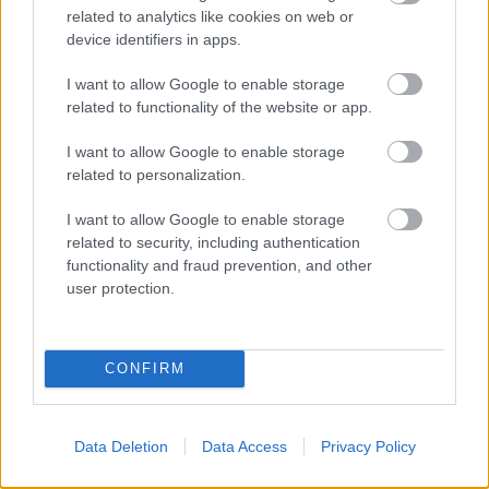
αυτής της εβδομάδας. Επίσης τις απέδωσαν στη
related to analytics like cookies on web or
device identifiers in apps.
διαχείριση της εναέριας κυκλοφορίας, στα
περιστατικά μόλυνσης από την COVID-19 μεταξύ
I want to allow Google to enable storage
related to functionality of the website or app.
των εργαζομένων, αλλά και σε άλλα ζητήματα που
σχετίζονται με το προσωπικό.
I want to allow Google to enable storage
related to personalization.
I want to allow Google to enable storage
related to security, including authentication
functionality and fraud prevention, and other
user protection.
CONFIRM
Data Deletion
Data Access
Privacy Policy