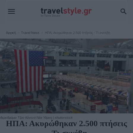
Αρχική
Travel News
ΗΠΑ: Ακυρώθηκαν 2.500 πτήσεις - Τι συνέβη
Travel News
Αεροδρόμιο Τζον Κένεντι Νέα Υόρκη | shutterstock
ΗΠΑ: Ακυρώθηκαν 2.500 πτήσεις