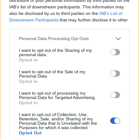
disclosure of your personal information by third parties on the
IAB’s list of downstream participants. This information may
also be disclosed by us to third parties on the
IAB’s List of
Downstream Participants
that may further disclose it to other
third parties.
Please note that this website/app uses one or more Google
Personal Data Processing Opt Outs
services and may gather and store information including but
not limited to your visit or usage behaviour. You may click to
I want to opt-out of the Sharing of my
personal data.
grant or deny consent to Google and its third-party tags to
Opted In
use your data for below specified purposes in below Google
consent section.
I want to opt-out of the Sale of my
Personal Data.
Opted In
I want to opt-out of processing my
Personal Data for Targeted Advertising.
Opted In
I want to opt-out of Collection, Use,
Retention, Sale, and/or Sharing of my
Personal Data that Is Unrelated with the
Purposes for which it was collected.
Opted Out