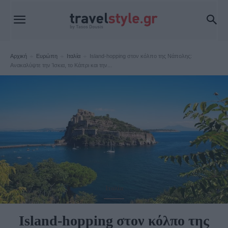
Αρχική
Ευρώπη
Ιταλία
Island-hopping στον κόλπο της Νάπολης:
Ανακαλύψτε την Ίσκια, το Κάπρι και την...
Ιταλία
Island-hopping στον κόλπο της