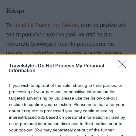
Κάπρι
Το
Hotel La Palma της Oetker
, ήταν το μεγάλο νέο
του περασμένου καλοκαιριού και από τα πιο
πολυτελή ξενοδοχεία που θα μπορούσατε να
μείνετε. Ο Μαλτέζος σχεδιαστής Francis Sultana
έφερε αρ ντεκό και νεοκλασικές νότες σε αυτή την
Travelstyle -
Do Not Process My Personal
Information
ασβεστωμένη ομορφιά, και μία διακόσμηση που
θυμίζει Γκάτσμπι στο παραλιακό
κλαμπ-εστιατόριο
If you wish to opt-out of the sale, sharing to third parties, or
Da Gioia
του ξενοδοχείου.
processing of your personal or sensitive information for
targeted advertising by us, please use the below opt-out
section to confirm your selection. Please note that after your
opt-out request is processed you may continue seeing
interest-based ads based on personal information utilized by
us or personal information disclosed to third parties prior to
your opt-out. You may separately opt-out of the further