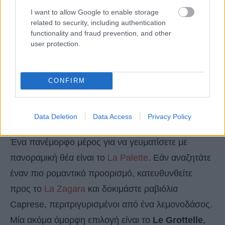
I want to allow Google to enable storage
related to security, including authentication
functionality and fraud prevention, and other
user protection.
CONFIRM
Data Deletion
Data Access
Privacy Policy
Ένα πανέμορφο μέρος για να γευματίσετε με
πανοραμική θέα είναι το
La Palette
. Εάν αναζητάτε
έναν πιο ρομαντικό προορισμό, κατευθυνθείτε
προς το
La Zagara
και δοκιμάστε ραβιόλια
Caprese, περιτριγυρισμένοι από ένα λεμονοδάσος.
Μία ακόμα όμορφη επιλογή είναι το
Le Grottelle
,