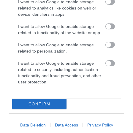
I want to allow Google to enable storage
related to analytics like cookies on web or
device identifiers in apps.
ΝΗΣΙΑ ΑΝΑΤΟΛΙΚΟΥ ΑΙΓΑΙΟΥ, ΔΩΔΕΚΑΝΗΣΑ
Καιρός: Γενικά αίθριος με λίγες νεφώσεις παροδικά
I want to allow Google to enable storage
related to functionality of the website or app.
αυξημένες στα βόρεια.
Ανεμοι: Στα Δωδεκάνησα βορειοδυτικοί 4 με 5
I want to allow Google to enable storage
related to personalization.
μποφόρ και στην περιοχή του Καστελλόριζου 6 με
7 μποφόρ. Στα υπόλοιπα νοτιοδυτικοί 3 με 5
I want to allow Google to enable storage
related to security, including authentication
μποφόρ.
functionality and fraud prevention, and other
Θερμοκρασία: Από 20 έως 27 βαθμούς Κελσίου.
user protection.
Στα βόρεια 2 με 3 βαθμούς χαμηλότερη.
CONFIRM
ΑΤΤΙΚΗ
Καιρός: Γενικά αίθριος.
Ανεμοι: Δυτικοί βορειοδυτικοί 3 με 4 μποφόρ,
Data Deletion
Data Access
Privacy Policy