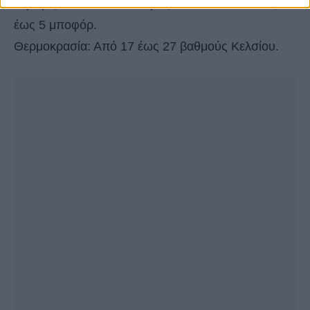
στρεφόμενοι από το απόγευμα σε νοτιοδυτικούς
έως 5 μποφόρ.
Θερμοκρασία: Από 17 έως 27 βαθμούς Κελσίου.