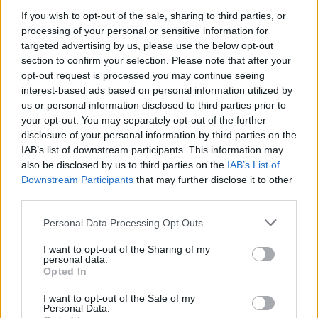
Θερμοκρασία: Από 14 έως 26 βαθμούς Κελσίου.
If you wish to opt-out of the sale, sharing to third parties, or
processing of your personal or sensitive information for
Στο εσωτερικό της Ηπείρου 3 με 4 βαθμούς
targeted advertising by us, please use the below opt-out
χαμηλότερη.
section to confirm your selection. Please note that after your
opt-out request is processed you may continue seeing
interest-based ads based on personal information utilized by
us or personal information disclosed to third parties prior to
your opt-out. You may separately opt-out of the further
disclosure of your personal information by third parties on the
IAB’s list of downstream participants. This information may
also be disclosed by us to third parties on the
IAB’s List of
Downstream Participants
that may further disclose it to other
third parties.
Please note that this website/app uses one or more Google
Personal Data Processing Opt Outs
services and may gather and store information including but
not limited to your visit or usage behaviour. You may click to
I want to opt-out of the Sharing of my
personal data.
grant or deny consent to Google and its third-party tags to
Opted In
use your data for below specified purposes in below Google
consent section.
I want to opt-out of the Sale of my
Personal Data.