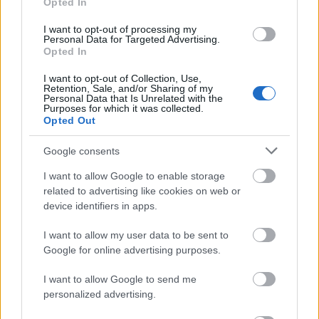
Opted In
I want to opt-out of processing my
Personal Data for Targeted Advertising.
Opted In
ΘΕΣΣΑΛΙΑ, ΑΝΑΤΟΛΙΚΗ ΣΤΕΡΕΑ, ΕΥΒΟΙΑ,
ΑΝΑΤΟΛΙΚΗ ΠΕΛΟΠΟΝΝΗΣΟΣ
I want to opt-out of Collection, Use,
Retention, Sale, and/or Sharing of my
Personal Data that Is Unrelated with the
Καιρός: Γενικά αίθριος.
Purposes for which it was collected.
Opted Out
Ανεμοι: Στα βόρεια μεταβλητοί ασθενείς και
βαθμιαία δυτικοί νοτιοδυτικοί 3 με 4 μποφόρ. Στα
Google consents
υπόλοιπα από δυτικές διευθύνσεις 3 με 5 και το
I want to allow Google to enable storage
απόγευμα πρόσκαιρα τοπικά έως 6 μποφόρ.
related to advertising like cookies on web or
device identifiers in apps.
Θερμοκρασία: Από 10 έως 27 βαθμούς Κελσίου.
I want to allow my user data to be sent to
Google for online advertising purposes.
ΚΥΚΛΑΔΕΣ, ΚΡΗΤΗ
Καιρός: Γενικά αίθριος με λίγες τοπικές νεφώσεις.
I want to allow Google to send me
personalized advertising.
Ανεμοι: Δυτικοί νοτιοδυτικοί 3 έως 5 μποφόρ.
Θερμοκρασία: Από 18 έως 26 βαθμούς Κελσίου.