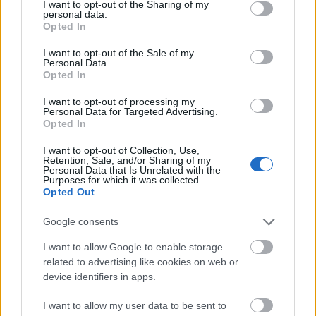
not limited to your visit or usage behaviour. You may click to
I want to opt-out of the Sharing of my
personal data.
grant or deny consent to Google and its third-party tags to
Opted In
use your data for below specified purposes in below Google
consent section.
ΘΕΣΣΑΛΙΑ, ΑΝΑΤΟΛΙΚΗ ΣΤΕΡΕΑ,
I want to opt-out of the Sale of my
Personal Data.
ΕΥΒΟΙΑ, ΑΝΑΤΟΛΙΚΗ
Opted In
ΠΕΛΟΠΟΝΝΗΣΟΣ
I want to opt-out of processing my
Personal Data for Targeted Advertising.
Opted In
Καιρός: Γενικά αίθριος. Πρόσκαιρες νεφώσεις το
I want to opt-out of Collection, Use,
μεσημέρι – απόγευμα στα ορεινά της Θεσσαλίας.
Retention, Sale, and/or Sharing of my
Personal Data that Is Unrelated with the
Ανεμοι: Από βόρειες διευθύνσεις 4 με 5 και στα
Purposes for which it was collected.
Opted Out
ανατολικά και τα νότια 7 και πρόσκαιρα το πρωί
έως 8 μποφόρ.
Google consents
Θερμοκρασία: Από 20 έως 35 βαθμούς Κελσίου.
I want to allow Google to enable storage
related to advertising like cookies on web or
device identifiers in apps.
ΚΥΚΛΑΔΕΣ, ΚΡΗΤΗ
I want to allow my user data to be sent to