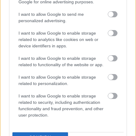
Καιρός: Τοπικές νεφώσεις τις πρώτες πρωινές
Google for online advertising purposes.
ώρες και βαθμιαία γενικά αίθριος.
I want to allow Google to send me
Ανεμοι: Βόρειοι 6 με 7 και τις πρωινές ώρες τοπικά
personalized advertising.
έως 8 μποφόρ.
I want to allow Google to enable storage
Θερμοκρασία: Από 21 έως 31 και στη νότια Κρήτη
related to analytics like cookies on web or
device identifiers in apps.
μέχρι 33 βαθμούς Κελσίου.
I want to allow Google to enable storage
Αττική
related to functionality of the website or app.
I want to allow Google to enable storage
Καιρός: Γενικά αίθριος.
related to personalization.
Ανεμοι: Βόρειοι βορειοανατολικοί 5 με 7 και στα
I want to allow Google to enable storage
ανατολικά πρόσκαιρα τις πρωινές ώρες πιθανώς
related to security, including authentication
τοπικά 8 μποφόρ.
functionality and fraud prevention, and other
user protection.
Θερμοκρασία: Από 23 έως 34 βαθμούς Κελσίου.
Θεσσαλονίκη