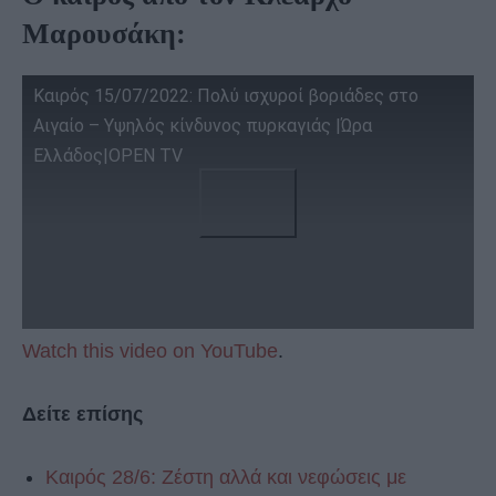
Μαρουσάκη:
Καιρός 15/07/2022: Πολύ ισχυροί βοριάδες στο
Αιγαίο – Υψηλός κίνδυνος πυρκαγιάς |Ώρα
Ελλάδος|OPEN TV
Watch this video on YouTube
.
Δείτε επίσης
Καιρός 28/6: Ζέστη αλλά και νεφώσεις με