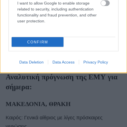
I want to allow Google to enable storage
ομίχλες.
related to security, including authentication
Οι άνεμοι θα πνέουν από βόρειες διευθύνσεις 3 με
functionality and fraud prevention, and other
user protection.
4 και τοπικά στο Αιγαίο έως 5 μποφόρ.
Η θερμοκρασία δεν θα σημειώσει αξιόλογη
μεταβολή και η μέγιστη τιμή της θα φτάσει τους 25
CONFIRM
με 26 βαθμούς και κατά τόπους στα ηπειρωτικά
τους 27 βαθμούς Κελσίου.
Data Deletion
Data Access
Privacy Policy
Αναλυτική πρόγνωση της ΕΜΥ για
σήμερα:
ΜΑΚΕΔΟΝΙΑ, ΘΡΑΚΗ
Καιρός: Γενικά αίθριος με λίγες πρόσκαιρες
νεφώσεις.