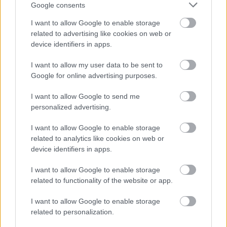
Google consents
δυτική Ελλάδα και βαθμιαία τα υπόλοιπα
ηπειρωτικά . Την Κυριακή θα επηρεαστεί η
I want to allow Google to enable storage
related to advertising like cookies on web or
ανατολική Ελλάδα
device identifiers in apps.
-Η θερμοκρασία σε κανονικά επίπεδα το
I want to allow my user data to be sent to
Σαββατοκύριακο με πτώση την ερχόμενη εβδομάδα
Google for online advertising purposes.
-Οι άνεμοι θα φτάνουν τα 6 με 7 μποφόρ.
I want to allow Google to send me
personalized advertising.
Ο καιρός σήμερα
I want to allow Google to enable storage
related to analytics like cookies on web or
Σύμφωνα με την
ΕΜΥ
σήμερα ο καιρός θα είναι
device identifiers in apps.
γενικά αίθριος καιρός, με πρόσκαιρες νεφώσεις στα
I want to allow Google to enable storage
βόρεια.
related to functionality of the website or app.
Η ορατότητα τις πρωινές και τις βραδινές ώρες θα
I want to allow Google to enable storage
είναι τοπικά περιορισμένη κυρίως στα δυτικά και τα
related to personalization.
βόρεια όπου κατά τόπους θα σχηματιστούν