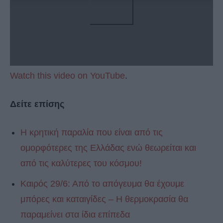
Watch this video on YouTube
.
Δείτε επίσης
Η κρητική παραλία που είναι από τις
ομορφότερες της Ελλάδας ενώ θεωρείται και
από τις καλύτερες του κόσμου!
Καιρός 29/6: Από το απόγευμα θα έχουμε
μπόρες και καταιγίδες – Η θερμοκρασία θα
παραμείνει στα ίδια επίπεδα