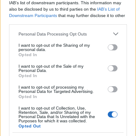
IAB’s list of downstream participants. This information may
also be disclosed by us to third parties on the
IAB’s List of
Downstream Participants
that may further disclose it to other
third parties.
Please note that this website/app uses one or more Google
Personal Data Processing Opt Outs
services and may gather and store information including but
not limited to your visit or usage behaviour. You may click to
I want to opt-out of the Sharing of my
Η Κυριακή προβλέπεται η πιο «επικίνδυνη» ημέρα
personal data.
grant or deny consent to Google and its third-party tags to
Opted In
με καταιγίδες στη δυτική και κεντρική Ελλάδα και
use your data for below specified purposes in below Google
consent section.
I want to opt-out of the Sale of my
στο Ιόνιο όπως και σε περιοχές της κεντρικής
Personal Data.
Opted In
Μακεδονίας. Βροχερός αναμένεται ο καιρός και
στην Αττική.
I want to opt-out of processing my
Personal Data for Targeted Advertising.
Opted In
Ο καιρός με μια ματιά
I want to opt-out of Collection, Use,
Retention, Sale, and/or Sharing of my
Personal Data that Is Unrelated with the
-Από το βράδυ της Παρασκευής βροχές στα
Purposes for which it was collected.
Opted Out
βορειοδυτικά που το Σάββατο θα επηρεάσουν τη