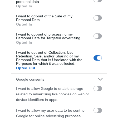
δείχνει η ψυχρή αέρια μάζα που αναμένεται να
personal data.
grant or deny consent to Google and its third-party tags to
Opted In
κατέβει προς την περιοχή μας προς τα τέλη της
use your data for below specified purposes in below Google
consent section.
I want to opt-out of the Sale of my
επόμενης εβδομάδας 20-21 Ιανουαρίου!
».
Personal Data.
Opted In
I want to opt-out of processing my
Personal Data for Targeted Advertising.
Opted In
I want to opt-out of Collection, Use,
Retention, Sale, and/or Sharing of my
Personal Data that Is Unrelated with the
Purposes for which it was collected.
Opted Out
Google consents
I want to allow Google to enable storage
related to advertising like cookies on web or
device identifiers in apps.
I want to allow my user data to be sent to
Google for online advertising purposes.