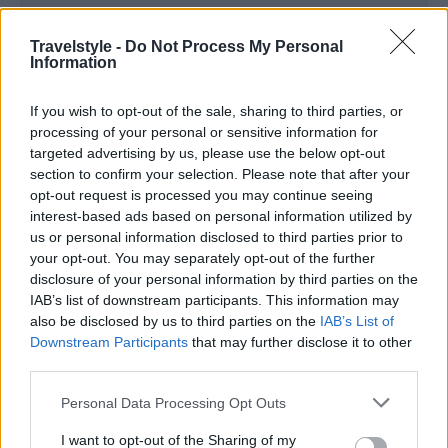
Travelstyle -
Do Not Process My Personal
Information
If you wish to opt-out of the sale, sharing to third parties, or
processing of your personal or sensitive information for
targeted advertising by us, please use the below opt-out
section to confirm your selection. Please note that after your
opt-out request is processed you may continue seeing
interest-based ads based on personal information utilized by
Αντίστοιχα, όπως αναφέρει ο μετεωρολόγος
Σάκης
us or personal information disclosed to third parties prior to
your opt-out. You may separately opt-out of the further
Αρναούτογλου
σε ανάρτησή του στο Facebook
disclosure of your personal information by third parties on the
στο τέλος της προηγούμενης εβδομάδας
IAB’s list of downstream participants. This information may
also be disclosed by us to third parties on the
IAB’s List of
«
διαδοχικές κατεβασιές ψυχρών αερίων μαζών από
Downstream Participants
that may further disclose it to other
τη βόρεια Ευρώπη αναμένεται να επηρεάζουν
third parties.
οριακά και κατά διαστήματα τα Βαλκάνια αλλά και
Please note that this website/app uses one or more Google
Personal Data Processing Opt Outs
τη χώρα μας. Πιο αξιόλογη και ισχυρότερη όμως
services and may gather and store information including but
not limited to your visit or usage behaviour. You may click to
I want to opt-out of the Sharing of my