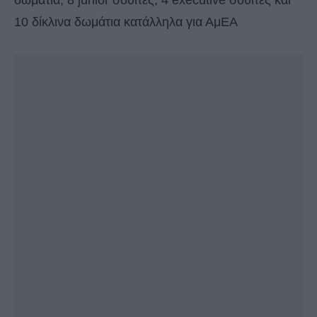
δωμάτια, 8 junior σουίτες, 4 executive σουίτες και
10 δίκλινα δωμάτια κατάλληλα για ΑμΕΑ