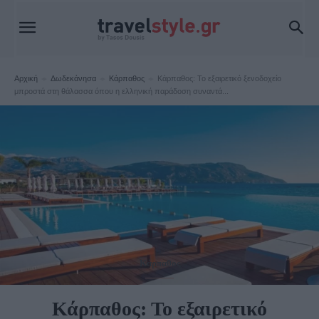
Αρχική
Δωδεκάνησα
Κάρπαθος
Κάρπαθος: Το εξαιρετικό ξενοδοχείο
μπροστά στη θάλασσα όπου η ελληνική παράδοση συναντά...
Κάρπαθος
Κάρπαθος: Το εξαιρετικό