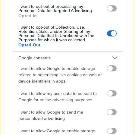
I want to opt-out of processing my
Personal Data for Targeted Advertising.
Opted In
I want to opt-out of Collection, Use,
Retention, Sale, and/or Sharing of my
Personal Data that Is Unrelated with the
Purposes for which it was collected.
Opted Out
Η ομορφιά της απλότητας δημιουργεί μια
Google consents
χαλαρωτική ατμόσφαιρα
, λόγω της μοναδικής
I want to allow Google to enable storage
θέας στο δάσος, την οποία ο επισκέπτης μπορεί να
related to advertising like cookies on web or
απολαύσει από τον ιδιωτικό προαύλιο χώρο ή το
device identifiers in apps.
μπαλκόνι. Το συγκρότημα προσφέρει
πολυτελείς
I want to allow my user data to be sent to
κατοικίες, ιδανικές για ζευγάρια, οικογένειες ή
Google for online advertising purposes.
παρέες φίλων.
I want to allow Google to send me
personalized advertising.
I want to allow Google to enable storage