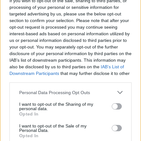
If you wish to opt-out of the sale, sharing to third parties, or
processing of your personal or sensitive information for
targeted advertising by us, please use the below opt-out
section to confirm your selection. Please note that after your
Ο Τάσος Δούσης σάς ταξιδεύει στην πανέμορφη
opt-out request is processed you may continue seeing
Ήπειρο – Το top 5 που πρέπει να ανακαλύψετε σε
interest-based ads based on personal information utilized by
us or personal information disclosed to third parties prior to
κάθε νομό!
your opt-out. You may separately opt-out of the further
disclosure of your personal information by third parties on the
IAB’s list of downstream participants. This information may
also be disclosed by us to third parties on the
IAB’s List of
Downstream Participants
that may further disclose it to other
third parties.
Please note that this website/app uses one or more Google
Personal Data Processing Opt Outs
services and may gather and store information including but
not limited to your visit or usage behaviour. You may click to
I want to opt-out of the Sharing of my
personal data.
grant or deny consent to Google and its third-party tags to
Opted In
use your data for below specified purposes in below Google
consent section.
I want to opt-out of the Sale of my
Personal Data.
Opted In