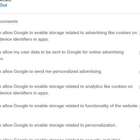
Out
consents
o allow Google to enable storage related to advertising like cookies on
evice identifiers in apps.
o allow my user data to be sent to Google for online advertising
s.
to allow Google to send me personalized advertising.
ος την εύφορη γη της Ηλείας, πρέπει να προσέχετε
o allow Google to enable storage related to analytics like cookies on
evice identifiers in apps.
και να μη ρίξετε μια ματιά στα στολίδια της αρκαδικής
…
o allow Google to enable storage related to functionality of the website
της Καρύταινας
, στεφανωμένος με πέτρινα τείχη και
να στην απότομη πλαγιά.
o allow Google to enable storage related to personalization.
o allow Google to enable storage related to security, including