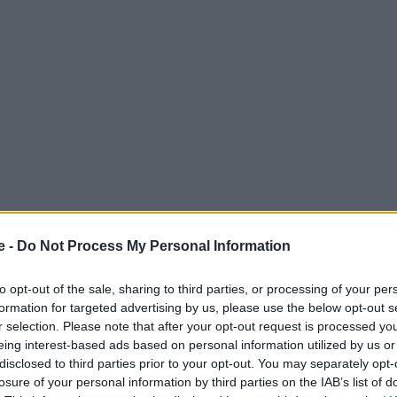
e -
Do Not Process My Personal Information
χωριά
που αξίζει να γνωρίσετε και να επισκεφτείτε. Η
to opt-out of the sale, sharing to third parties, or processing of your per
ορεινής Αρκαδίας
και είναι χτισμένη στην πλαγιά ενός
formation for targeted advertising by us, please use the below opt-out s
» αλλά και ένα πραγματικό στολίδι στην περιοχή, που
r selection. Please note that after your opt-out request is processed y
eing interest-based ads based on personal information utilized by us or
disclosed to third parties prior to your opt-out. You may separately opt-
losure of your personal information by third parties on the IAB’s list of