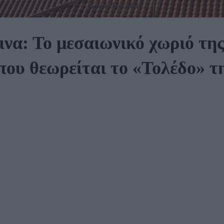
Ορεινή Αρκαδία
να: Το μεσαιωνικό χωριό της
που θεωρείται το «Τολέδο» τ