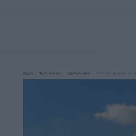
Αρχική
Νομός Αρκαδίας
Ορεινή Αρκαδία
Καρύταινα: Το μεσαιωνικό χ