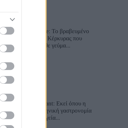
Toula’s Seaside: Το βραβευμένο
εστιατόριο της Κέρκυρας που
μετατρέπει κάθε γεύμα...
28 Ιουλίου 2026, 11:05
Cavos Restaurant: Εκεί όπου η
αυθεντική ελληνική γαστρονομία
συναντά τη μαγεία...
28 Ιουλίου 2026, 10:58