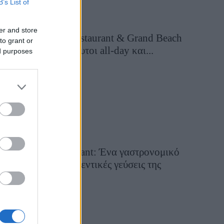
B’s List of
er and store
Grand Asia Restaurant & Grand Beach
to grant or
Club: Οι απόλυτοι all-day και...
ed purposes
1 ημέρα πριν
Tsapis Restaurant: Ένα γαστρονομικό
ταξίδι στις αυθεντικές γεύσεις της
Σίφνου!
29 Ιουλίου 2026, 9:54