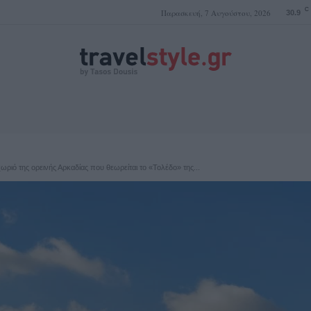
C
Παρασκευή, 7 Αυγούστου, 2026
30.9
ΤΑΣΟΣ ΔΟΥΣΗΣ
ωριό της ορεινής Αρκαδίας που θεωρείται το «Τολέδο» της...