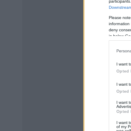
participants
-
Downstream 
Please note
information 
deny consent
in below Go
Persona
I want t
Opted 
I want t
Opted 
I want 
Advertis
Opted 
I want t
of my P
was col