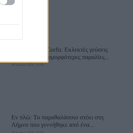
Aiolia Avlaki Corfu: Εκλεκτές γεύσεις
σε μία από τις ομορφότερες παραλίες...
28 Ιουλίου 2026, 10:50
Εν πλώ: Το παραθαλάσσιο στέκι στη
Λήμνο που γεννήθηκε από ένα...
24 Ιουλίου 2026, 13:00