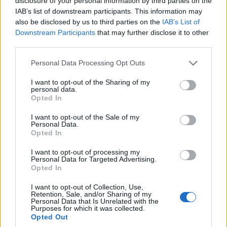
disclosure of your personal information by third parties on the
IAB’s list of downstream participants. This information may
απολαύσετε τη μαγεία του ελληνικού καλοκαιριού,
also be disclosed by us to third parties on the
IAB’s List of
τα πολυτελή δωμάτια και οι σουίτες θα σας κάνουν
Downstream Participants
that may further disclose it to other
third parties.
να νιώσετε σαν στο σπίτι σας, ενώ το ατμοσφαιρικό
Please note that this website/app uses one or more Google
Kocoon spa θα σας προσφέρει μια μοναδική
Personal Data Processing Opt Outs
services and may gather and store information including but
εμπειρία ευεξίας.
not limited to your visit or usage behaviour. You may click to
I want to opt-out of the Sharing of my
personal data.
grant or deny consent to Google and its third-party tags to
Opted In
use your data for below specified purposes in below Google
consent section.
I want to opt-out of the Sale of my
Personal Data.
Opted In
I want to opt-out of processing my
Personal Data for Targeted Advertising.
Opted In
I want to opt-out of Collection, Use,
Retention, Sale, and/or Sharing of my
Personal Data that Is Unrelated with the
Purposes for which it was collected.
Opted Out