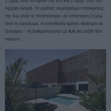
2,2χλμ. από το Λιμάνι της Κω και 2,4χλμ. από την
Αρχαία Αγορά. Το Διεθνές Αεροδρόμιο Ιπποκράτης
της Κω είναι το πλησιέστερο, σε απόσταση 21χλμ.
από το κατάλυμα. Η τοποθεσία αρέσει ιδιαίτερα σε
ζευγάρια – τη βαθμολόγησαν με
8,6
για ταξίδι δύο
ατόμων.