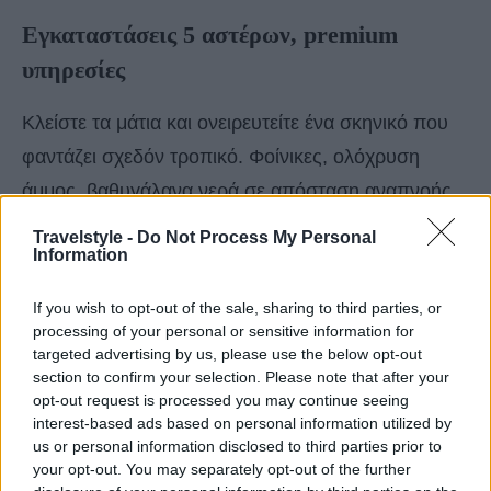
Εγκαταστάσεις 5 αστέρων, premium
υπηρεσίες
Κλείστε τα μάτια και ονειρευτείτε ένα σκηνικό που
φαντάζει σχεδόν τροπικό. Φοίνικες, ολόχρυση
άμμος, βαθυγάλανα νερά σε απόσταση αναπνοής,
καρτποσταλική θέα και ειδυλλιακή ατμόσφαιρα, σας
Travelstyle -
Do Not Process My Personal
Information
μεταφέρουν απευθείας σε ένα κλίμα ανέμελης
πολυτέλειας.
If you wish to opt-out of the sale, sharing to third parties, or
processing of your personal or sensitive information for
Εδώ οι υπερπολυτελείς εγκαταστάσεις και οι
targeted advertising by us, please use the below opt-out
section to confirm your selection. Please note that after your
premium υπηρεσίες συνενώνονται με τη μοναδική
opt-out request is processed you may continue seeing
θέα στο Αιγαίο για να δημιουργήσουν ένα αληθινά
interest-based ads based on personal information utilized by
us or personal information disclosed to third parties prior to
ιδιαίτερο ξενοδοχείο. Στο μεσογειακό εστιατόριο
your opt-out. You may separately opt-out of the further
KOAN Cusine, τα δύο bars και το κελάρι θα