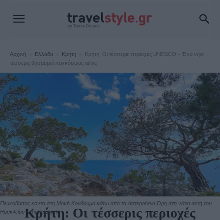
Αρχική
Ελλάδα
Κρήτη
Κρήτη: Οι τέσσερις περιοχές UNESCO – Ένα νησί,
τέσσερις θησαυροί παγκόσμιας αξίας
Κρήτη
Πευκοδάσος κοντά στη Μονή Κουδουμά κάτω από τα Αστερούσια Όρη στη νότια ακτή του
Κρήτη: Οι τέσσερις περιοχές
Ηρακλείου | shutterstock