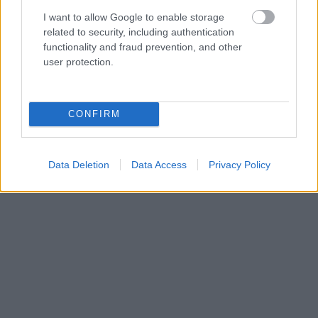
παρέχει στέγη σε βοσκούς) στον Ψηλορείτη ανάμεσα στο οροπέδιο Νίδα και
το χωριό Ανώγεια, Ρέθυμνο.
I want to allow Google to enable storage
related to security, including authentication
functionality and fraud prevention, and other
Σητεία – Παγκόσμιο Γεωπάρκο UNESCO
user protection.
(2015)
CONFIRM
Data Deletion
Data Access
Privacy Policy