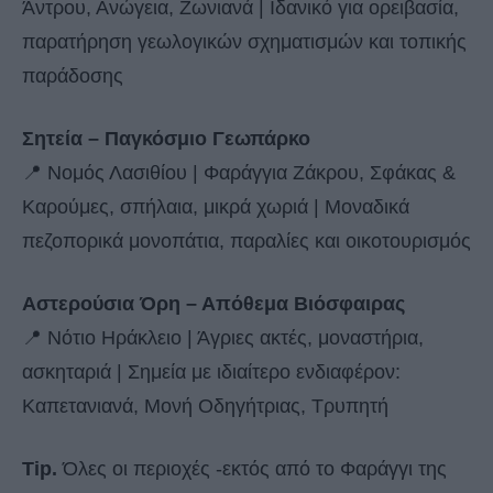
Άντρου, Ανώγεια, Ζωνιανά | Ιδανικό για ορειβασία,
παρατήρηση γεωλογικών σχηματισμών και τοπικής
παράδοσης
Σητεία – Παγκόσμιο Γεωπάρκο
📍 Νομός Λασιθίου | Φαράγγια Ζάκρου, Σφάκας &
Καρούμες, σπήλαια, μικρά χωριά | Μοναδικά
πεζοπορικά μονοπάτια, παραλίες και οικοτουρισμός
Αστερούσια Όρη – Απόθεμα Βιόσφαιρας
📍 Νότιο Ηράκλειο | Άγριες ακτές, μοναστήρια,
ασκηταριά | Σημεία με ιδιαίτερο ενδιαφέρον:
Καπετανιανά, Μονή Οδηγήτριας, Τρυπητή
Tip.
Όλες οι περιοχές -εκτός από το Φαράγγι της