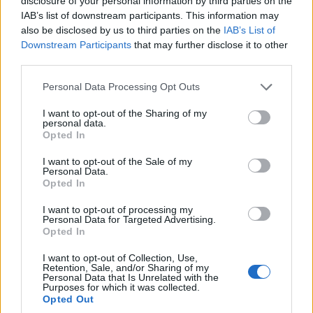
disclosure of your personal information by third parties on the
IAB’s list of downstream participants. This information may
also be disclosed by us to third parties on the
IAB’s List of
Downstream Participants
that may further disclose it to other
third parties.
Please note that this website/app uses one or more Google
Personal Data Processing Opt Outs
services and may gather and store information including but
not limited to your visit or usage behaviour. You may click to
I want to opt-out of the Sharing of my
personal data.
grant or deny consent to Google and its third-party tags to
Opted In
use your data for below specified purposes in below Google
consent section.
I want to opt-out of the Sale of my
Personal Data.
Opted In
I want to opt-out of processing my
Personal Data for Targeted Advertising.
Opted In
I want to opt-out of Collection, Use,
Retention, Sale, and/or Sharing of my
Personal Data that Is Unrelated with the
Purposes for which it was collected.
Opted Out