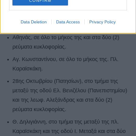
CONFIRM
Πειραιώς, στο τμήμα της μεταξύ της πλ.
Ομονοίας και της Ιεράς Οδού και στα δύο (2)
Data Deletion
Data Access
Privacy Policy
ρεύματα κυκλοφορίας.
Αθηνάς, σε όλο το μήκος της και στα δύο (2)
ρεύματα κυκλοφορίας.
Αγ. Κωνσταντίνου, σε όλο το μήκος της. Πλ.
Καραϊσκάκη.
28ης Οκτωβρίου (Πατησίων), στο τμήμα της
μεταξύ της οδού Ελ. Βενιζέλου (Πανεπιστημίου)
και της λεωφ. Αλεξάνδρας και στα δύο (2)
ρεύματα κυκλοφορίας.
Θ. Δηλιγιάννη, στο τμήμα της μεταξύ της πλ.
Καραϊσκάκη και της οδού Ι. Μεταξά και στα δύο