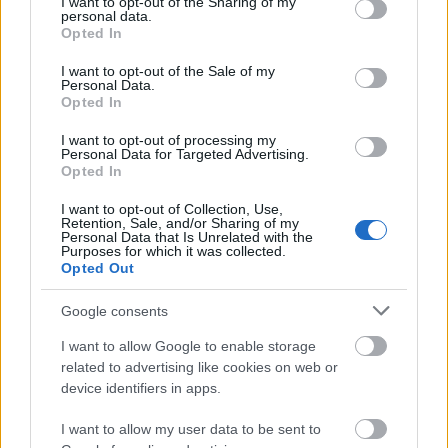
not limited to your visit or usage behaviour. You may click to
I want to opt-out of the Sharing of my
Βασ. Όλγας, δεν θα επιτρέπεται από ώρα 06.00΄
personal data.
grant or deny consent to Google and its third-party tags to
Opted In
της 24/3 έως την ολοκλήρωση της στρατιωτικής
use your data for below specified purposes in below Google
consent section.
παρέλασης της 25/3.
I want to opt-out of the Sale of my
Personal Data.
Λ. Συγγρού, στο τμήμα της μεταξύ των οδών Αθ.
Opted In
Διάκου και Διον. Αρεοπαγίτου, στο ρεύμα
I want to opt-out of processing my
Personal Data for Targeted Advertising.
κυκλοφορίας προς πλ. Συντάγματος.
Opted In
Τέλος, από 12.00 έως 19.30 ώρα της 25/3 στην
I want to opt-out of Collection, Use,
ανώνυμη οδό που οδηγεί από τον Περιφερειακό
Retention, Sale, and/or Sharing of my
Personal Data that Is Unrelated with the
Purposes for which it was collected.
Λυκαβηττού στον λόφο Λυκαβηττού.
Opted Out
Παρασκευή 25.03.2022:
Google consents
I want to allow Google to enable storage
Από τις 06.00 μέχρι και το πέρας των
related to advertising like cookies on web or
εκδηλώσεων της στρατιωτικής παρέλασης, στις
device identifiers in apps.
κατωτέρω λεωφόρους και οδούς και στις
I want to allow my user data to be sent to