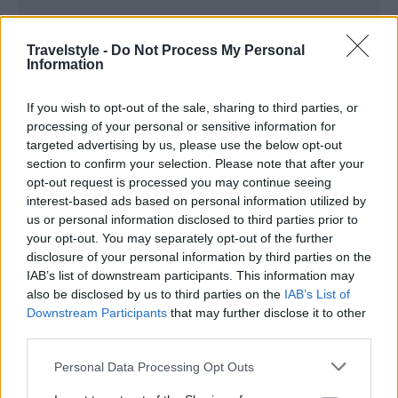
Travelstyle -
Do Not Process My Personal
Information
If you wish to opt-out of the sale, sharing to third parties, or
processing of your personal or sensitive information for
Λ. Βασ. Αμαλίας, σε όλο το μήκος της και στα δύο
targeted advertising by us, please use the below opt-out
(2) ρεύματα κυκλοφορίας.
section to confirm your selection. Please note that after your
opt-out request is processed you may continue seeing
Λ. Βασ. Σοφίας, στο τμήμα της μεταξύ της οδού
interest-based ads based on personal information utilized by
Σέκερη και της λεωφ. Βασ. Αμαλίας, στο ρεύμα
us or personal information disclosed to third parties prior to
κυκλοφορίας προς πλ. Συντάγματος.
your opt-out. You may separately opt-out of the further
disclosure of your personal information by third parties on the
Βασ. Γεωργίου Α΄σε όλο το μήκος της.
IAB’s list of downstream participants. This information may
Ελ. Βενιζέλου (Πανεπιστημίου), σε όλο το μήκος
also be disclosed by us to third parties on the
IAB’s List of
Downstream Participants
that may further disclose it to other
της.
third parties.
Λ. Βασ. Όλγας, σε όλο το μήκος της. Ειδικότερα η
Please note that this website/app uses one or more Google
Personal Data Processing Opt Outs
στάση και τη στάθμευση των οχημάτων στη λεωφ.
services and may gather and store information including but