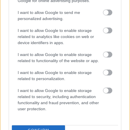
κάθετες αυτών έως την πρώτη παράλληλη οδό:
Google for online advertising purposes.
I want to allow Google to send me
Λ. Βασ. Σοφίας, στο τμήμα της μεταξύ των
personalized advertising.
λεωφόρων Βασ. Κων/νου και Βασ. Αμαλίας και
I want to allow Google to enable storage
στα δύο (2) ρεύματα κυκλοφορίας.
related to analytics like cookies on web or
device identifiers in apps.
Ηρ. Αττικού, σε όλο το μήκος της.
I want to allow Google to enable storage
Βασ. Γεωργίου Β΄, σε όλο το μήκος της.
related to functionality of the website or app.
Βασ. Γεωργίου Α΄, σε όλο το μήκος της.
I want to allow Google to enable storage
related to personalization.
Λ. Βασ. Αμαλίας, σε όλο το μήκος της και στα
I want to allow Google to enable storage
δύο (2) ρεύματα κυκλοφορίας.
related to security, including authentication
Ελ. Βενιζέλου (Πανεπιστημίου), σε όλο το μήκος
functionality and fraud prevention, and other
user protection.
της.
Πλ. Ομονοίας.